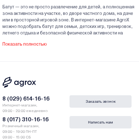
Батут — это не просто развлечение для детей, а полноценная
зона активности на участке, во дворе частного дома, на даче
или в просторной игровой зоне. В интернет-магазине AgroX
можно подобрать батут для семьи, детских игр, тренировок,
летнего отдыха и безопасной физической активности на
свежем воздухе. В каталоге представлены модели для разных
Показать полностью
задач: от компактных решений для детей до больших уличных
батутов для дачи, где могут прыгать дети старшего возраста и
взрослые с учетом допустимой нагрузки конкретной модели.
Мы помогаем купить батут в Минске и с доставкой по Беларуси
так, чтобы покупатель выбирал не только по цене, но и по
реальным характеристикам: диаметру, максимальной
нагрузке, типу защитной сетки, устойчивости каркаса,
качеству пружин, высоте прыжкового полотна, комплектации и
8 (029) 614-16-16
Заказать звонок
удобству сборки. Такой подход особенно важен для семей с
Интернет-магазин,
детьми: хороший батут должен быть устойчивым,
09:00 - 20:00 ежедневно
безопасным, понятным в обслуживании и подходящим
8 (017) 310-16-16
Написать нам
именно под место установки.
Розничный магазин,
09:00 - 19:00 ПН-ПТ
Если вы ищете, где купить батут для дачи, сада или частного
09:00 - 15:00 СБ