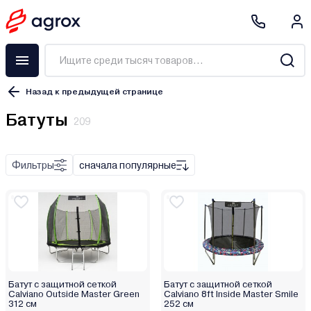
Назад к предыдущей странице
Батуты
209
Фильтры
сначала популярные
Ametist
Arizone
Atlas Sport
Bebon Sports
Bestway
Calviano
Батут с защитной сеткой
Батут с защитной сеткой
FunFit
Calviano Outside Master Green
Calviano 8ft Inside Master Smile
312 см
252 см
Garden4you