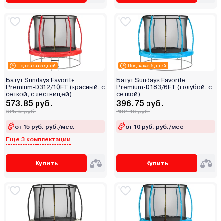
Под заказ 5 дней
Под заказ 5 дней
Батут Sundays Favorite
Батут Sundays Favorite
Premium-D312/10FT (красный, с
Premium-D183/6FT (голубой, с
сеткой, с лестницей)
сеткой)
573.85 руб.
396.75 руб.
625.5 руб.
432.46 руб.
от 15 руб. руб./мес.
от 10 руб. руб./мес.
Еще 3 комплектации
Купить
Купить