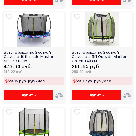
Батут с защитной сеткой
Батут с защитной сеткой
Calviano 10ft Inside Master
Calviano 4,5ft Outside Master
Smile 312 см
Green 140 см
473.60 руб.
266.65 руб.
516.22 руб.
290.65 руб.
от 12 руб. руб./мес.
от 7 руб. руб./мес.
Купить
Купить