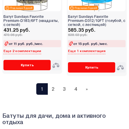
Под заказ 5 дней
Под заказ 5 дней
Батут Sundays Favorite
Батут Sundays Favorite
Premium-D183/6FT (квадраты,
Premium-D312/10FT (голубой, с
с сеткой)
сеткой, с лестницей)
431.25 руб.
585.35 руб.
470.06 руб.
638.03 руб.
от 11 руб. руб./мес.
от 15 руб. руб./мес.
Еще 2 комплектации
Еще 1 комплектация
Купить
Купить
1
2
3
4
»
Батуты для дачи, дома и активного
отдыха