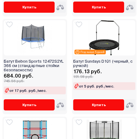
Купить
Купить
Под заказ 5 дней
Батут Bebon Sports 12472S2YL
Батут Sundays D101 (черный, с
366 см (стандартные стойки
ручкой)
безопасности)
176.13 руб.
684.00 руб.
191.98 руб.
745.56 руб.
от 5 руб. руб./мес.
от 17 руб. руб./мес.
Купить
Купить