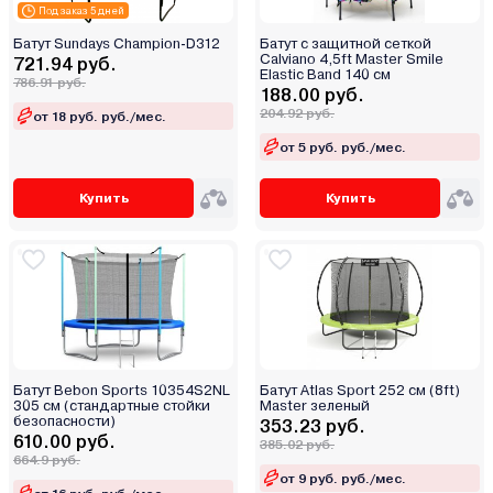
Под заказ 5 дней
Батут Sundays Champion-D312
Батут с защитной сеткой
Calviano 4,5ft Master Smile
721.94 руб.
Elastic Band 140 см
786.91 руб.
188.00 руб.
204.92 руб.
от 18 руб. руб./мес.
от 5 руб. руб./мес.
Купить
Купить
Батут Bebon Sports 10354S2NL
Батут Atlas Sport 252 см (8ft)
305 см (стандартные стойки
Master зеленый
безопасности)
353.23 руб.
610.00 руб.
385.02 руб.
664.9 руб.
от 9 руб. руб./мес.