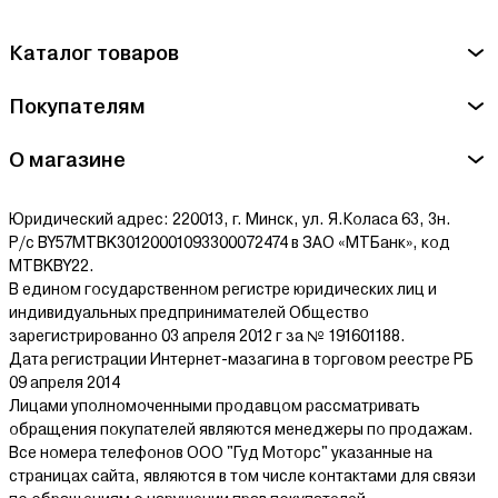
дома, обратите внимание не только на стоимость. Важно
заранее понять, сколько людей будет пользоваться батутом,
Каталог товаров
какого возраста дети, есть ли свободное место вокруг
конструкции, нужна ли лестница, защитная сетка, нижняя
Покупателям
сетка, запасной мат, чехол или другие
аксессуары для
батутов
. Правильно выбранная модель прослужит дольше,
будет удобнее в эксплуатации и безопаснее в ежедневном
О магазине
использовании.
Юридический адрес: 220013, г. Минск, ул. Я.Коласа 63, 3н.
Какой батут лучше купить для дачи
Р/с BY57MTBK30120001093300072474 в ЗАО «МТБанк», код
MTBKBY22.
Для дачи чаще всего выбирают уличный батут с защитной
В едином государственном регистре юридических лиц и
сеткой. Такая модель устанавливается на ровную площадку
индивидуальных предпринимателей Общество
возле дома, на газоне или во дворе и подходит для активного
зарегистрированно 03 апреля 2012 г за № 191601188.
отдыха в теплый сезон. Защитная сетка помогает удерживать
Дата регистрации Интернет-мазагина в торговом реестре РБ
пользователя внутри прыжковой зоны, а мягкий защитный мат
09 апреля 2014
закрывает пружинный блок и снижает риск случайного
Лицами уполномоченными продавцом рассматривать
контакта с металлическими элементами конструкции.
обращения покупателей являются менеджеры по продажам.
Все номера телефонов ООО "Гуд Моторс" указанные на
Для маленьких детей лучше рассматривать батуты с
страницах сайта, являются в том числе контактами для связи
невысокой посадкой, надежной сеткой, плотным прыжковым