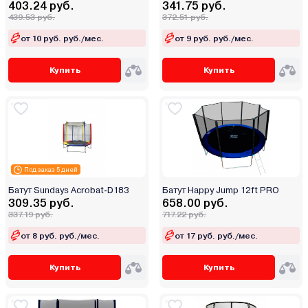
403.24 руб.
341.75 руб.
Happy Jump
439.53 руб.
372.51 руб.
Intex
от 10 руб. руб./мес.
от 9 руб. руб./мес.
пружинный (каркасный)
MiSoon
надувной
Sundays
Купить
Купить
беспружинный
V2 Trampoline
круглый
прямоугольный
Под заказ 5 дней
Батут Sundays Acrobat-D183
Батут Happy Jump 12ft PRO
309.35 руб.
658.00 руб.
337.19 руб.
717.22 руб.
от 8 руб. руб./мес.
от 17 руб. руб./мес.
Купить
Купить