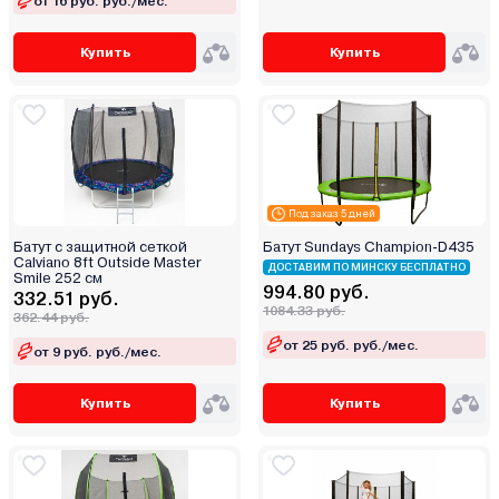
от 16 руб. руб./мес.
Купить
Купить
Под заказ 5 дней
Батут с защитной сеткой
Батут Sundays Champion-D435
Calviano 8ft Outside Master
ДОСТАВИМ ПО МИНСКУ БЕСПЛАТНО
Smile 252 см
994.80 руб.
332.51 руб.
1084.33 руб.
362.44 руб.
от 25 руб. руб./мес.
от 9 руб. руб./мес.
Купить
Купить