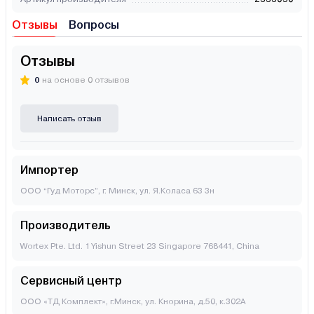
Отзывы
Вопросы
Отзывы
0
на основе 0 отзывов
Написать отзыв
Импортер
ООО “Гуд Моторс”, г. Минск, ул. Я.Коласа 63 3н
Производитель
Wortex Pte. Ltd. 1 Yishun Street 23 Singapore 768441, China
Сервисный центр
ООО «ТД Комплект», г.Минск, ул. Кнорина, д.50, к.302А