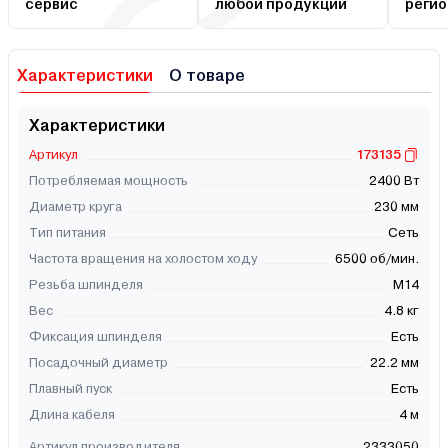
сервис
любой продукции
регио
Характеристики
О товаре
Характеристики
Артикул
173135
Потребляемая мощность
2400 Вт
Диаметр круга
230 мм
Тип питания
Сеть
Частота вращения на холостом ходу
6500 об/мин.
Резьба шпинделя
М14
Вес
4.8 кг
Фиксация шпинделя
Есть
Посадочный диаметр
22.2 мм
Плавный пуск
Есть
Длина кабеля
4 м
Артикул производителя
2333050