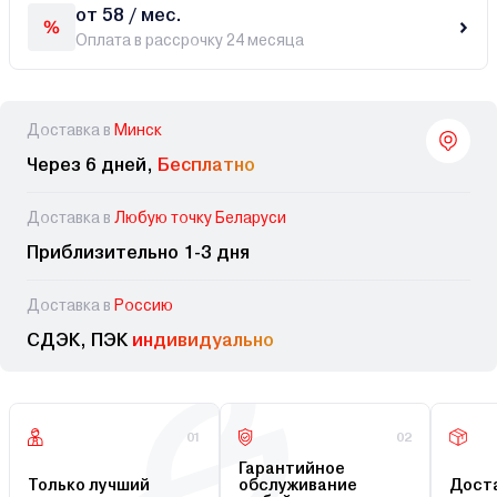
от 58 / мес.
Оплата в рассрочку 24 месяца
Доставка в
Минск
Через 6 дней,
Бесплатно
Доставка в
Любую точку Беларуси
Приблизительно 1-3 дня
Доставка в
Россию
СДЭК, ПЭК
индивидуально
01
02
Гарантийное
Только лучший
обслуживание
Доста