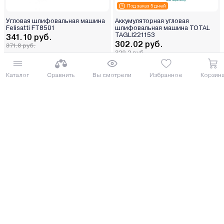
Под заказ 5 дней
Угловая шлифовальная машина
Аккумуляторная угловая
Felisatti FT8501
шлифовальная машина TOTAL
TAGLI221153
341.10 руб.
302.02 руб.
371.8 руб.
329.2 руб.
от 9 руб. руб./мес.
от 8 руб. руб./мес.
Каталог
Сравнить
Вы смотрели
Избранное
Корзин
Купить
Купить
8 (029) 614-16-16
Заказать звонок
Интернет-магазин,