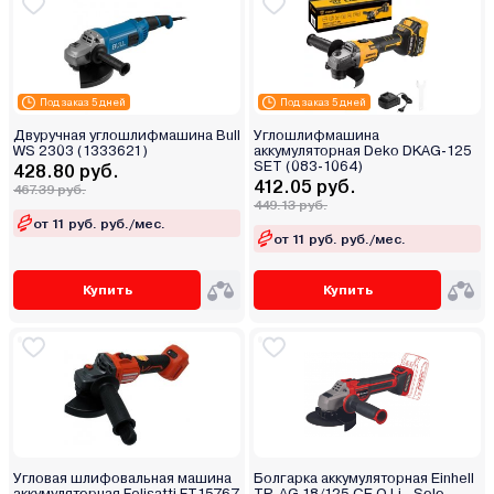
Под заказ 5 дней
Под заказ 5 дней
Двуручная углошлифмашина Bull
Углошлифмашина
WS 2303 (1333621)
аккумуляторная Deko DKAG-125
SET (083-1064)
428.80 руб.
412.05 руб.
467.39 руб.
449.13 руб.
от 11 руб. руб./мес.
от 11 руб. руб./мес.
Купить
Купить
Угловая шлифовальная машина
Болгарка аккумуляторная Einhell
аккумуляторная Felisatti FT15767
TP-AG 18/125 CE Q Li - Solo