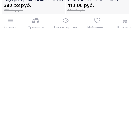
382.52 руб.
410.00 руб.
416.95 руб.
446.9 руб.
от 10 руб. руб./мес.
от 11 руб. руб./мес.
Каталог
Сравнить
Вы смотрели
Избранное
Корзин
Купить
Купить
8 (029) 614-16-16
Заказать звонок
Интернет-магазин,
09:00 - 20:00 ежедневно
8 (017) 310-16-16
Написать нам
Розничный магазин,