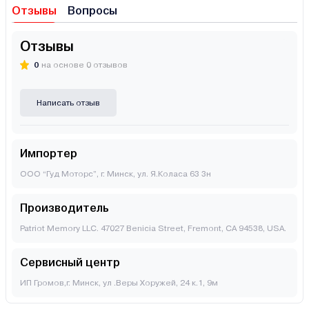
Отзывы
Вопросы
Отзывы
0
на основе 0 отзывов
Написать отзыв
Импортер
ООО “Гуд Моторс”, г. Минск, ул. Я.Коласа 63 3н
Производитель
Patriot Memory LLC. 47027 Benicia Street, Fremont, CA 94538, USA.
Сервисный центр
ИП Громов,г. Минск, ул .Веры Хоружей, 24 к.1, 9м