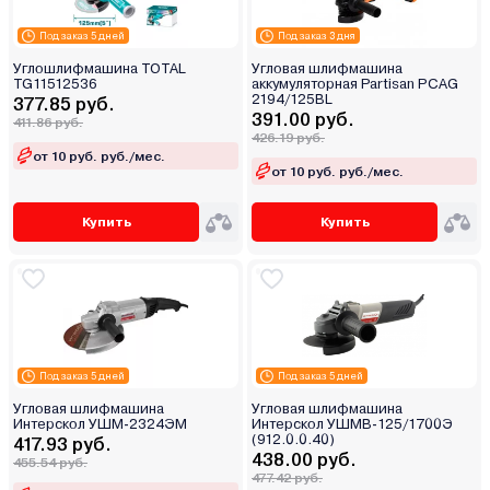
Под заказ 5 дней
Под заказ 3 дня
Углошлифмашина TOTAL
Угловая шлифмашина
TG11512536
аккумуляторная Partisan PCAG
2194/125BL
377.85 руб.
391.00 руб.
411.86 руб.
426.19 руб.
от 10 руб. руб./мес.
от 10 руб. руб./мес.
Купить
Купить
Под заказ 5 дней
Под заказ 5 дней
Угловая шлифмашина
Угловая шлифмашина
Интерскол УШМ-2324ЭМ
Интерскол УШМВ-125/1700Э
(912.0.0.40)
417.93 руб.
438.00 руб.
455.54 руб.
477.42 руб.