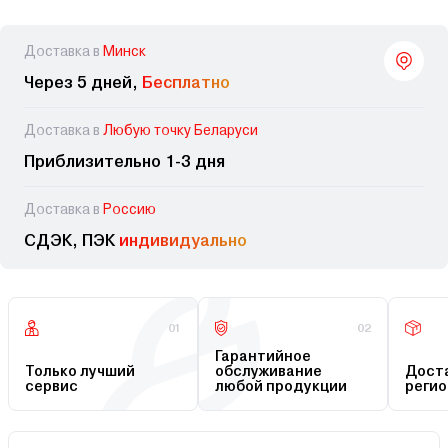
Доставка в
Минск
Через 5 дней,
Бесплатно
Доставка в
Любую точку Беларуси
Приблизительно 1-3 дня
Доставка в
Россию
СДЭК, ПЭК
индивидуально
01
02
Гарантийное
Только лучший
обслуживание
Доста
сервис
любой продукции
регио