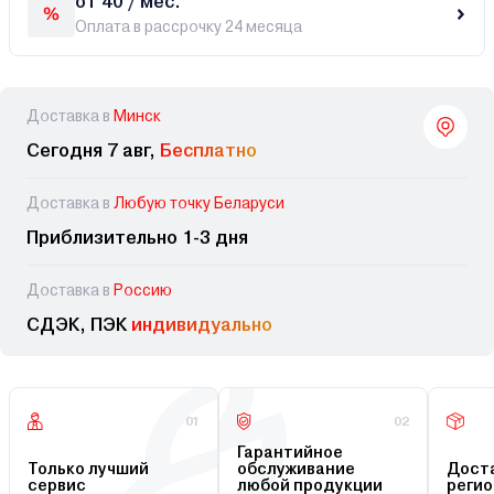
от 40 / мес.
Оплата в рассрочку 24 месяца
Доставка в
Минск
Сегодня 7 авг,
Бесплатно
Доставка в
Любую точку Беларуси
Приблизительно 1-3 дня
Доставка в
Россию
СДЭК, ПЭК
индивидуально
01
02
Гарантийное
Только лучший
обслуживание
Доста
сервис
любой продукции
регио