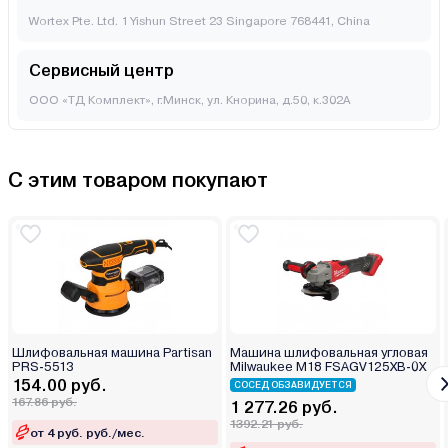
Wortex Pte. Ltd. 1 Yishun Street 23 Singapore 768441, China
Сервисный центр
ООО «ТД Комплект», г.Минск, ул. Кнорина, д.50, к.302А
С этим товаром покупают
Шлифовальная машина Partisan
Машина шлифовальная угловая
PRS-5513
Milwaukee M18 FSAGV125XB-0X
154.00 руб.
СОСЕД ОБЗАВИДУЕТСЯ
167.86 руб.
1 277.26 руб.
1392.21 руб.
от 4 руб. руб./мес.