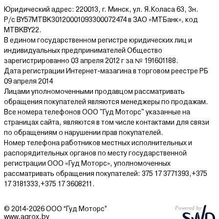
Юридический адрес: 220013, г. Минск, ул. Я.Коласа 63, 3н.
Р/с BY57MTBK30120001093300072474 в ЗАО «МТБанк», код
MTBKBY22.
В едином государственном регистре юридических лиц и
индивидуальных предпринимателей Общество
зарегистрированно 03 апреля 2012 г за № 191601188.
Дата регистрации Интернет-мазагина в торговом реестре РБ
09 апреля 2014
Лицами уполномоченными продавцом рассматривать
обращения покупателей являются менеджеры по продажам.
Все номера телефонов ООО "Гуд Моторс" указанные на
страницах сайта, являются в том числе контактами для связи
по обращениям о нарушении прав покупателей.
Номер телефона работников местных исполнительных и
распорядительных органов по месту государственной
регистрации ООО «Гуд Моторс», уполномоченных
рассматривать обращения покупателей: 375 17 3771393,+375
17 3181333,+375 17 3608211.
© 2014-2026 ООО “Гуд Моторс”
www.agrox.by