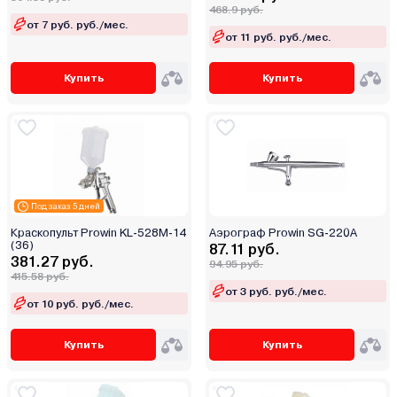
Пневматический
468.9 руб.
от 7 руб. руб./мес.
от 11 руб. руб./мес.
Набор инструмента
Купить
Купить
Поворотный механизм
Удлинитель
Штуцер
Металл
Под заказ 5 дней
Пластик
Краскопульт Prowin KL-528M-14
Аэрограф Prowin SG-220A
(36)
87.11 руб.
381.27 руб.
94.95 руб.
415.58 руб.
от 3 руб. руб./мес.
от 10 руб. руб./мес.
Купить
Купить