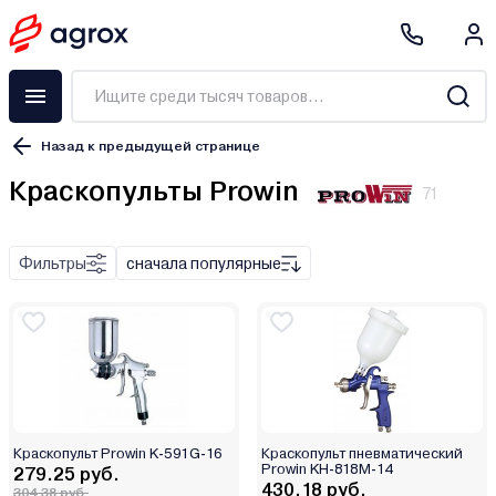
Назад к предыдущей странице
Краскопульты Prowin
71
Краскораспылитель
Краскопульт
Фильтры
сначала популярные
Покрасочная станция
Набор пневмоинструмента
Аксессуары
Аэрограф
Электрический
Краскопульт Prowin K-591G-16
Краскопульт пневматический
Prowin KH-818M-14
279.25 руб.
Аккумуляторный
430.18 руб.
304.38 руб.