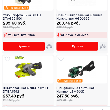
Под заказ 5 дней
Углошлифмашина DYLLU
Прямошлифовальная машина
DTAG851801
Hanskonner HGD0665
295.68 руб.
268.46 руб.
322.29 руб.
292.62 руб.
от 8 руб. руб./мес.
от 7 руб. руб./мес.
Купить
Купить
Под заказ 5 дней
Шлифовальная машина DYLLU
Шлифмашина ленточная
DTBA15921
Hammer LSM900D
257.40 руб.
247.50 руб.
280.57 руб.
269.78 руб.
от 7 руб. руб./мес.
от 7 руб. руб./мес.