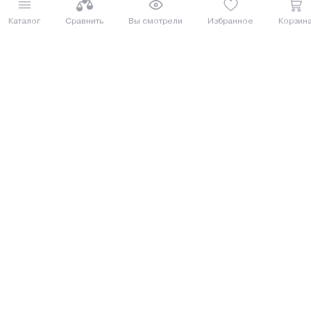
Каталог
Сравнить
Вы смотрели
Избранное
Корзин
Купить
Купить
8 (029) 614-16-16
Заказать звонок
Интернет-магазин,
09:00 - 20:00 ежедневно
8 (017) 310-16-16
Написать нам
Розничный магазин,
09:00 - 19:00 ПН-ПТ
09:00 - 15:00 СБ