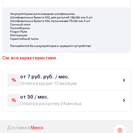
Аккумуляторная дельтавидная шлифмашина
Шлифовальные бумаги H&L для деталей 140x90 мм 3 шт
Шлифовальные бумаги H&L пальчиковая 76x30 мм 3 шт
Гаечный ключ
Пылесборник
Finger Plate
Инструкция
Гарантийный талон
Поставляется без аккумуляторов и зарядного устройства!
См. все характеристики
от 7 руб. руб. / мес.
Оплата в кредит 12 месяцев
от 50 / мес.
Оплата в рассрочку 24 месяца
Доставка в
Минск