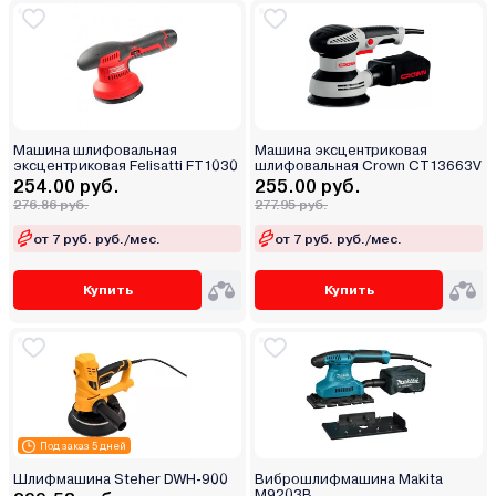
Машина шлифовальная
Машина эксцентриковая
эксцентриковая Felisatti FT1030
шлифовальная Crown CT13663V
254.00 руб.
255.00 руб.
276.86 руб.
277.95 руб.
от 7 руб. руб./мес.
от 7 руб. руб./мес.
Купить
Купить
Под заказ 5 дней
Шлифмашина Steher DWH-900
Виброшлифмашина Makita
M9203B