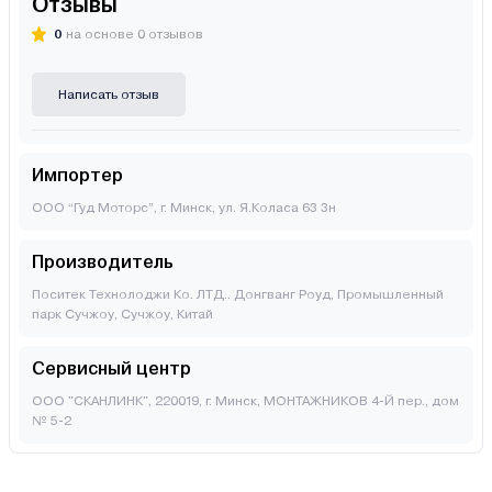
Отзывы
0
на основе 0 отзывов
Написать отзыв
Импортер
ООО “Гуд Моторс”, г. Минск, ул. Я.Коласа 63 3н
Производитель
Поситек Технолоджи Ко. ЛТД.. Донгванг Роуд, Промышленный
парк Сучжоу, Сучжоу, Китай
Сервисный центр
ООО "СКАНЛИНК", 220019, г. Минск, МОНТАЖНИКОВ 4-Й пер., дом
№ 5-2