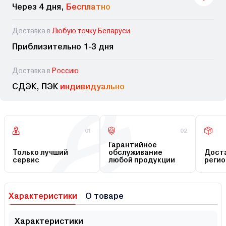
Через 4 дня,
Бесплатно
Доставка в
Любую точку Беларуси
Приблизительно 1-3 дня
Доставка в
Россию
СДЭК, ПЭК
индивидуально
01
02
Гарантийное
Только лучший
обслуживание
Доста
сервис
любой продукции
регио
Характеристики
О товаре
Характеристики