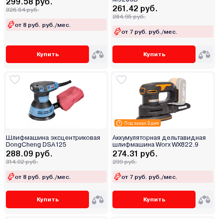
299.58 руб.
261.42 руб.
326.54 руб.
284.95 руб.
от 8 руб. руб./мес.
от 7 руб. руб./мес.
Купить
Купить
Под заказ 3 дня
Шлифмашина эксцентриковая
Аккумуляторная дельтавидная
DongCheng DSA125
шлифмашина Worx WX822.9
288.09 руб.
274.31 руб.
314.02 руб.
299 руб.
от 8 руб. руб./мес.
от 7 руб. руб./мес.
Купить
Купить