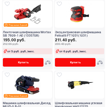
Под заказ 5 дней
Ленточная шлифмашина Wortex
Эксцентриковая шлифмашина
SB 7609-1 AE (1335708)
Felisatti FT1031(1031)
195.00 руб.
211.40 руб.
212.55 руб.
230.43 руб.
от 5 руб. руб./мес.
от 6 руб. руб./мес.
Купить
Купить
Под заказ 5 дней
Машинка шлифовальная Диолд
Шлифовальная машина угловая
МШЛ-0.8-01
Hanskonner HAG12125