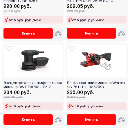
Einhell TC-RS 425 E
P.I.T. PPO20H-250A SOLO
220.00 руб.
202.05 руб.
239.8 руб.
220.23 руб.
от 6 руб. руб./мес.
от 5 руб. руб./мес.
Купить
Купить
Эксцентриковая шлифовальная
Ленточная шлифмашина Wortex
машина DWT EXP03-125 V
SB 7611 E (1335709)
204.00 руб.
235.00 руб.
222.36 руб.
256.15 руб.
от 6 руб. руб./мес.
от 6 руб. руб./мес.
Купить
Купить