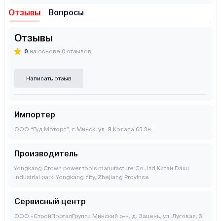
Отзывы
Вопросы
Отзывы
0
на основе 0 отзывов
Написать отзыв
Импортер
ООО “Гуд Моторс”, г. Минск, ул. Я.Коласа 63 3н
Производитель
Yongkang Crown power tools manufacture Co.,Ltd Китай,Daxu
industrial park, Yongkang city, Zhejiang Province
Сервисный центр
ООО «СтройПорталГрупп» Минский р-н, д. Зацень, ул. Луговая, 3,