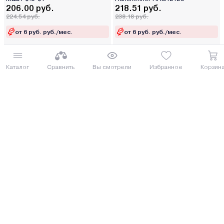
206.00 руб.
218.51 руб.
224.54 руб.
238.18 руб.
от 6 руб. руб./мес.
от 6 руб. руб./мес.
Купить
Купить
Каталог
Сравнить
Вы смотрели
Избранное
Корзин
8 (029) 614-16-16
Заказать звонок
Интернет-магазин,
09:00 - 20:00 ежедневно
8 (017) 310-16-16
Написать нам
Розничный магазин,