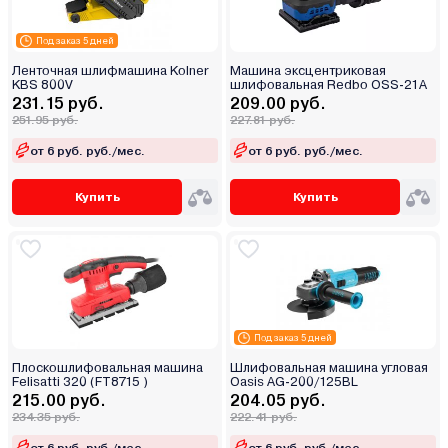
Под заказ 5 дней
Ленточная шлифмашина Kolner
Машина эксцентриковая
KBS 800V
шлифовальная Redbo OSS-21A
231.15 руб.
209.00 руб.
251.95 руб.
227.81 руб.
от 6 руб. руб./мес.
от 6 руб. руб./мес.
Купить
Купить
Под заказ 5 дней
Плоскошлифовальная машина
Шлифовальная машина угловая
Felisatti 320 (FT8715 )
Oasis AG-200/125BL
215.00 руб.
204.05 руб.
234.35 руб.
222.41 руб.
от 6 руб. руб./мес.
от 6 руб. руб./мес.