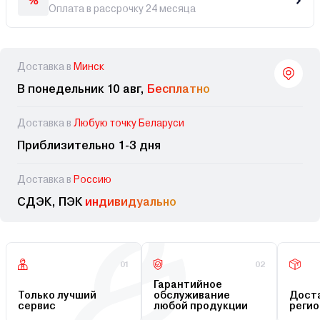
Оплата в рассрочку 24 месяца
Доставка в
Минск
В понедельник 10 авг,
Бесплатно
Доставка в
Любую точку Беларуси
Приблизительно 1-3 дня
Доставка в
Россию
СДЭК, ПЭК
индивидуально
01
02
Гарантийное
Только лучший
обслуживание
Доста
сервис
любой продукции
регио