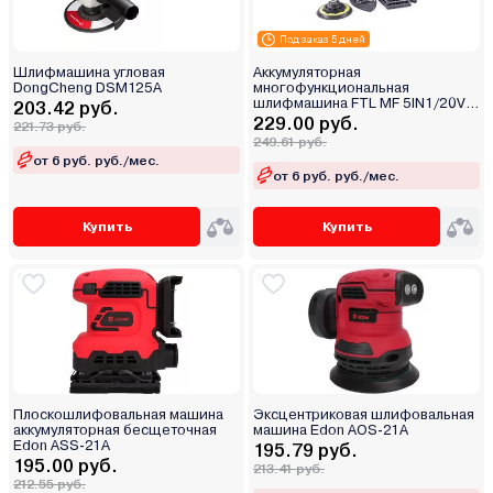
Под заказ 5 дней
Шлифмашина угловая
Аккумуляторная
DongCheng DSM125A
многофункциональная
шлифмашина FTL MF 5IN1/20V
203.42 руб.
EVO
229.00 руб.
221.73 руб.
249.61 руб.
от 6 руб. руб./мес.
от 6 руб. руб./мес.
Купить
Купить
Плоскошлифовальная машина
Эксцентриковая шлифовальная
аккумуляторная бесщеточная
машина Edon AOS-21A
Edon ASS-21A
195.79 руб.
195.00 руб.
213.41 руб.
212.55 руб.