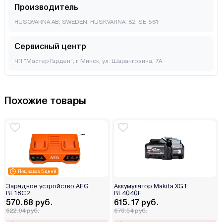
Производитель
HUSQVARNA AB, SWEDEN, HUSKVARNA, 82, SE-561
Сервисный центр
ЧП "Мастер Гарден", г. Минск, ул. Шаранговича, 7А
Похожие товары
Под заказ 5 дней
Зарядное устройство AEG
Аккумулятор Makita XGT
BL18C2
BL4040F
570.68 руб.
615.17 руб.
622.04 руб.
670.54 руб.