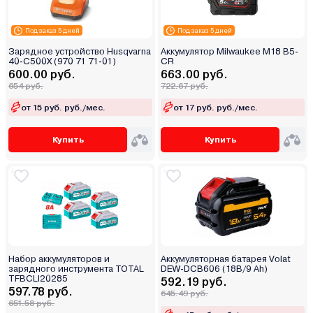
Под заказ 5 дней
Под заказ 5 дней
Зарядное устройство Husqvarna
Аккумулятор Milwaukee M18 B5-
40-C500X (970 71 71-01)
CR
600.00 руб.
663.00 руб.
654 руб.
722.67 руб.
от 15 руб. руб./мес.
от 17 руб. руб./мес.
Купить
Купить
Набор аккумуляторов и
Аккумуляторная батарея Volat
зарядного инструмента TOTAL
DEW-DCB606 (18В/9 Ah)
TFBCLI20285
592.19 руб.
597.78 руб.
645.49 руб.
651.58 руб.