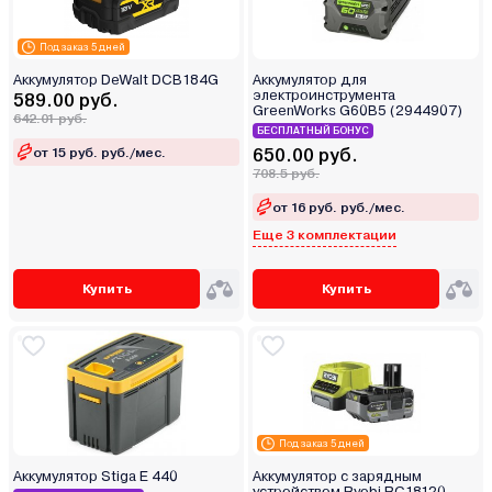
Под заказ 5 дней
Аккумулятор DeWalt DCB184G
Аккумулятор для
электроинструмента
589.00 руб.
GreenWorks G60B5 (2944907)
642.01 руб.
БЕСПЛАТНЫЙ БОНУС
от 15 руб. руб./мес.
650.00 руб.
708.5 руб.
от 16 руб. руб./мес.
Еще 3 комплектации
Купить
Купить
Под заказ 5 дней
Аккумулятор Stiga E 440
Аккумулятор с зарядным
устройством Ryobi RC18120-