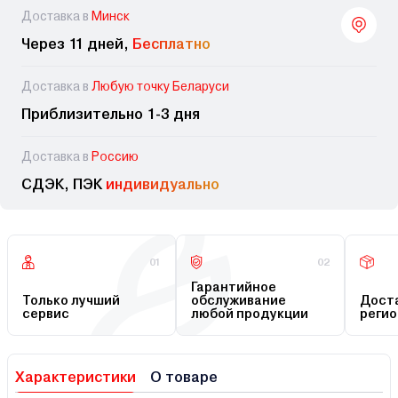
Доставка в
Минск
Через 11 дней,
Бесплатно
Доставка в
Любую точку Беларуси
Приблизительно 1-3 дня
Доставка в
Россию
СДЭК, ПЭК
индивидуально
01
02
Гарантийное
Только лучший
обслуживание
Доста
сервис
любой продукции
регио
Характеристики
О товаре