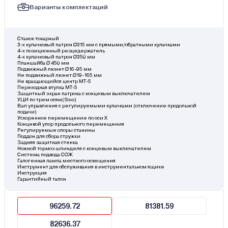
Варианты комплектаций
Станок токарный
3-х кулачковый патрон Ø315 мм с прямыми/обратными кулачками
4-х позиционный резцедержатель
4-х кулачковый патрон Ø350 мм
Планшайба Ø 450 мм
Подвижный люнет Ø16-95 мм
Не подвижный люнет Ø19-165 мм
Не вращающийся центр МТ-5
Переходная втулка МТ-5
Защитный экран патрона с концевым выключателем
УЦИ по трем осям(Sino)
Вал управления с регулируемыми кулачками (отключение продольной
подачи)
Ускоренное перемещение по оси Х
Концевой упор продольного перемещения
Регулируемые опоры станины
Поддон для сбора стружки
Задняя защитная стенка
Ножной тормоз шпинделя с концевым выключателем
Система подвода СОЖ
Галогенная лампа местного освещения
Инструмент для обслуживания в инструментальном ящике
Инструкция
Гарантийный талон
96259.72
81381.59
82636.37