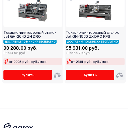
Токарно-винторезный станок
Токарно-винторезный станок
Jet GH-2040 ZH DRO
Jet GH-1880 ZX DRO RFS
ДОСТАВИМ ПО МИНСКУ БЕСПЛАТНО
ДОСТАВИМ ПО МИНСКУ БЕСПЛАТНО
90 288.00 руб.
95 931.00 руб.
98413.92 руб.
104564.79 руб.
от 2223 руб. руб./мес.
от 2361 руб. руб./мес.
Купить
Купить