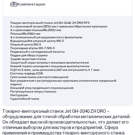
Комплектация:
Токарно-винторезный станок Jet GH-2040 ZH DRO RFS
3-х кулачковый патрон Ø250 мм с прямыми/обратными кулачками
4-х кулачковая планшайба Ø320 мм
Планшайба Ø400 мм
4-х позиционный резцедержатель с фиксатором
Вращающийся упорный центр МК-5
Упорный центр МК-5
Переходная втулка МК-7/МК-5
Подвижный и неподвижный люнеты
Поддон для сбора стружки
Задняя защитная стенка
Защитный экран патрона с концевым выключателем
Ножной тормоз шпинделя с концевым выключателем
УЦИ по 3 осям, цена деления 0,005 мм погрешность ± 1 знак
Система подвода СОЖ
Галогенная лампа местного освещения
Вал управления с регулируемыми кулачками (отключение продольной
подачи)
Концевой упор продольного перемещения
Регулируемые опоры станины
Инструкция
Гарантийный талон
Токарно-винторезный станок Jet GH-2040 ZH DRO –
оборудование для точной обработки металлических деталей.
Он обладает высокой производительностью, что делает его
отличным выбором для мастеров и предприятий. Сфера
применения и преимущества токарно-винторезного станка