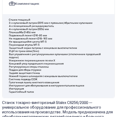
Комплектация:
Станок токарный
3-х кулачковый патрон Ø315 мм с прямыми/обратными кулачками
4-х позиционный резцедержатель
4-х кулачковый патрон Ø350 мм
Планшайба Ø 450 мм
Подвижный люнет Ø16-95 мм
Не подвижный люнет Ø19-165 мм
Не вращающийся центр МТ-5
Переходная втулка МТ-5
Защитный экран патрона с концевым выключателем
УЦИ по трем осям(Sino)
Вал управления с регулируемыми кулачками (отключение продольной
подачи)
Ускоренное перемещение по оси Х
Концевой упор продольного перемещения
Регулируемые опоры станины
Поддон для сбора стружки
Задняя защитная стенка
Ножной тормоз шпинделя с концевым выключателем
Система подвода СОЖ
Галогенная лампа местного освещения
Инструмент для обслуживания в инструментальном ящике
Инструкция
Гарантийный талон
Станок токарно-винторезный Stalex C6256/2000 —
универсальное оборудование для профессионального
использования на производстве. Модель предназначена для
обработки металлических деталей среднего и большого