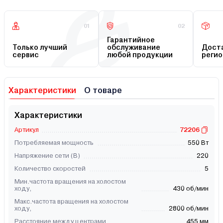
01
02
Гарантийное
Только лучший
обслуживание
Доста
сервис
любой продукции
регио
Характеристики
О товаре
Характеристики
Артикул
72206
Потребляемая мощность
550 Вт
Напряжение сети (В)
220
Количество скоростей
5
Мин.частота вращения на холостом
ходу,
430 об/мин
Макс.частота вращения на холостом
ходу,
2800 об/мин
Расстояние между центрами
455 мм