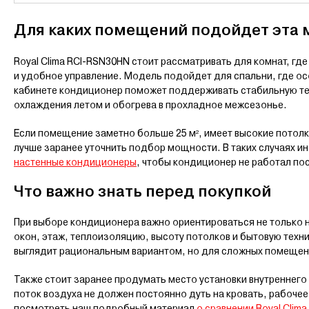
Для каких помещений подойдет эта 
Royal Clima RCI-RSN30HN стоит рассматривать для комнат, гд
и удобное управление. Модель подойдет для спальни, где ос
кабинете кондиционер поможет поддерживать стабильную тем
охлаждения летом и обогрева в прохладное межсезонье.
Если помещение заметно больше 25 м², имеет высокие потолк
лучше заранее уточнить подбор мощности. В таких случаях 
настенные кондиционеры
, чтобы кондиционер не работал по
Что важно знать перед покупкой
При выборе кондиционера важно ориентироваться не только н
окон, этаж, теплоизоляцию, высоту потолков и бытовую техни
выглядит рациональным вариантом, но для сложных помещени
Также стоит заранее продумать место установки внутреннего 
поток воздуха не должен постоянно дуть на кровать, рабоче
посмотреть наш подробный материал
о сравнении Royal Clim