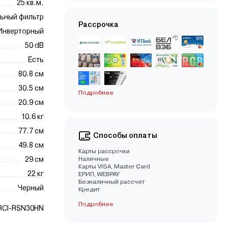
25 кв.м.
льный фильтр
Рассрочка
Инверторный
50 dB
Есть
80.8 см
30.5 см
Подробнее
20.9 см
10.6 кг
77.7 см
Способы оплаты
49.8 см
Карты рассрочки
29 см
Наличные
Карты VISA, Master Card
22 кг
EРИП, WEBPAY
Безналичный рассчет
Черный
Кредит
Подробнее
RCI-RSN30HN