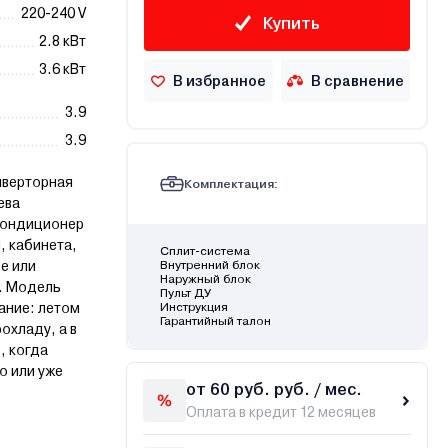
220-240 V
Купить
2.8 кВт
3.6 кВт
В избранное
В сравнение
3.9
3.9
нверторная
Комплектация:
ева
кондиционер
, кабинета,
Сплит-система
е или
Внутренний блок
Наружный блок
. Модель
Пульт ДУ
ание: летом
Инструкция
Гарантийный талон
охладу, а в
, когда
о или уже
от 60 руб. руб. / мес.
Оплата в кредит 12 месяцев