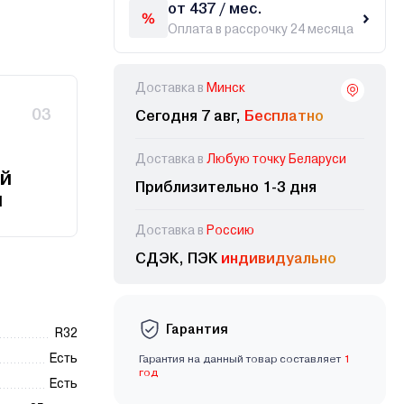
от 437 / мес.
Оплата в рассрочку 24 месяца
Доставка в
Минск
03
Сегодня 7 авг,
Бесплатно
Доставка в
Любую точку Беларуси
й
Приблизительно 1-3 дня
и
Доставка в
Россию
СДЭК, ПЭК
индивидуально
Гарантия
R32
Есть
Гарантия на данный товар составляет
1
год
Есть