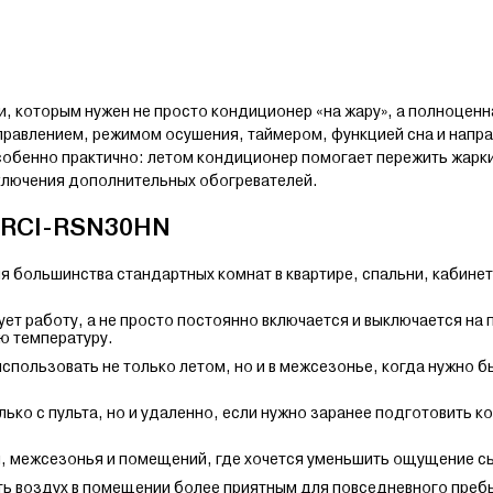
, которым нужен не просто кондиционер «на жару», а полноценн
управлением, режимом осушения, таймером, функцией сна и нап
собенно практично: летом кондиционер помогает пережить жарки
включения дополнительных обогревателей.
 RCI-RSN30HN
 большинства стандартных комнат в квартире, спальни, кабинет
ет работу, а не просто постоянно включается и выключается на
ю температуру.
спользовать не только летом, но и в межсезонье, когда нужно 
ко с пульта, но и удаленно, если нужно заранее подготовить ко
, межсезонья и помещений, где хочется уменьшить ощущение с
ь воздух в помещении более приятным для повседневного преб