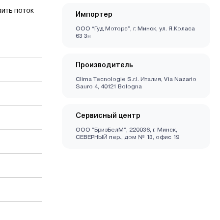
вить поток
Импортер
ООО “Гуд Моторс”, г. Минск, ул. Я.Коласа
63 3н
Производитель
Clima Tecnologie S.r.l. Италия, Via Nazario
Sauro 4, 40121 Bologna
Сервисный центр
ООО "БризБелМ", 220036, г. Минск,
СЕВЕРНЫЙ пер., дом № 13, офис 19
Наверх