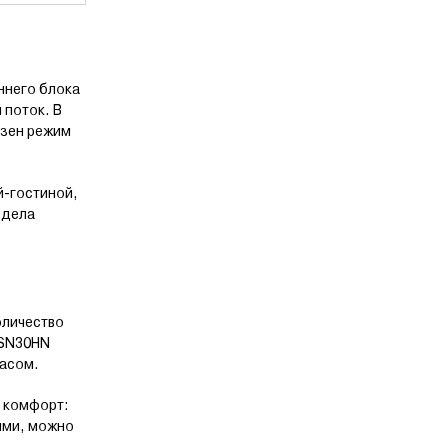
ннего блока
 поток. В
езен режим
й-гостиной,
здела
оличество
RSN30HN
пасом.
и комфорт:
ями, можно