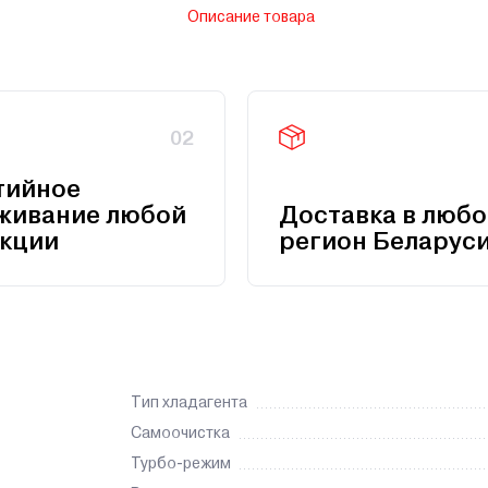
Описание товара
02
тийное
живание любой
Доставка в любо
кции
регион Беларус
Тип хладагента
Самоочистка
Турбо-режим