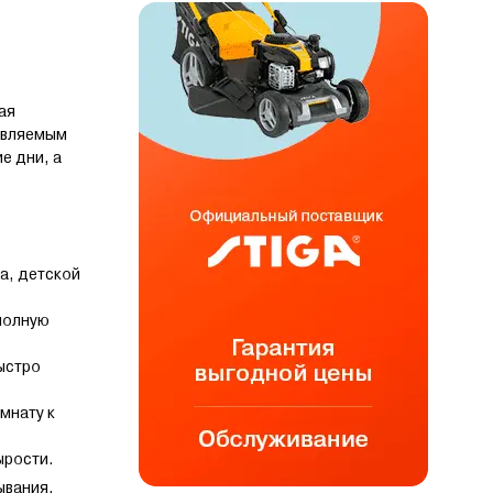
ая
равляемым
е дни, а
а, детской
 полную
быстро
мнату к
ырости.
ывания.