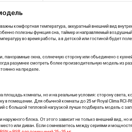
модель
е важны комфортная температура, аккуратный внешний вид внутре
обенно полезны функция сна, таймер и направляемый воздушный
пературу во время работы, а в детской или гостиной будет пол
и, панорамные окна, солнечную сторону или объединено с кухне
иногда разумнее смотреть более производительную модель из ра
стоянно на пределе.
а площадь комнаты, но и на реальные условия: сторону света, к
ку в помещении. Для обычной комнаты до 25 м² Royal Clima RCI-
й с большой тепловой нагрузкой лучше подбирать модель с за
и наружного блока. От этого зависит не только внешний вид, но 
е место или диван. Если сомневаетесь между сериями и мощност
a RSN и RSB для помещений 25–35 м²
.