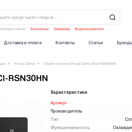
пулярно сейчас
Бензопилы
Триммеры
Водонагреватели
Двигатели мотоблоков
Опрыскиватели аккумуляторные
Доставка и оплата
Контакты
Статьи
Бренд
ные
Royal Clima
Сплит-система Royal Clima RCI-RSN30HN
RCI-RSN30HN
Характеристики
Артикул
Производитель
Тип
Спл
Функциональность
Охлажде