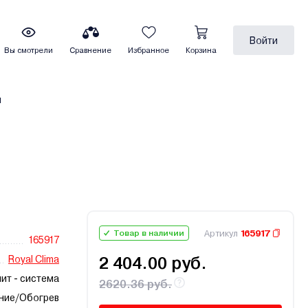
Войти
Вы смотрели
Сравнение
Избранное
Корзина
ы
Артикул
165917
Товар в наличии
165917
Royal Clima
2 404.00 руб.
ит - система
2620.36 руб.
ние/Обогрев