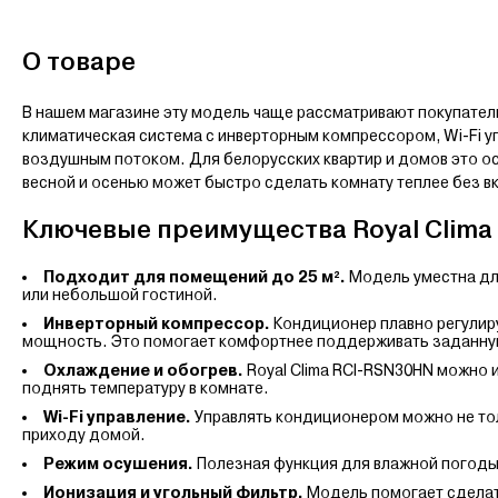
О товаре
В нашем магазине эту модель чаще рассматривают покупатели
климатическая система с инверторным компрессором, Wi-Fi 
воздушным потоком. Для белорусских квартир и домов это о
весной и осенью может быстро сделать комнату теплее без 
Ключевые преимущества Royal Clima
Подходит для помещений до 25 м².
Модель уместна для
или небольшой гостиной.
Инверторный компрессор.
Кондиционер плавно регулиру
мощность. Это помогает комфортнее поддерживать заданну
Охлаждение и обогрев.
Royal Clima RCI-RSN30HN можно и
поднять температуру в комнате.
Wi-Fi управление.
Управлять кондиционером можно не толь
приходу домой.
Режим осушения.
Полезная функция для влажной погоды
Ионизация и угольный фильтр.
Модель помогает сделат