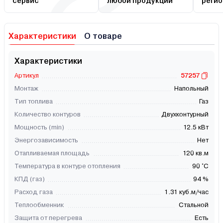
сервис
любой продукции
регио
Характеристики
О товаре
Характеристики
Артикул
57257
Монтаж
Напольный
Тип топлива
Газ
Количество контуров
Двухконтурный
Мощность (min)
12.5 кВт
Энергозависимость
Нет
Отапливаемая площадь
120 кв.м
Температура в контуре отопления
90 °C
КПД (газ)
94 %
Расход газа
1.31 куб.м/час
Теплообменник
Стальной
Защита от перегрева
Есть