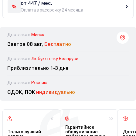
от 447 / мес.
Оплата в рассрочку 24 месяца
Доставка в
Минск
Завтра 08 авг,
Бесплатно
Доставка в
Любую точку Беларуси
Приблизительно 1-3 дня
Доставка в
Россию
СДЭК, ПЭК
индивидуально
01
02
Гарантийное
Только лучший
обслуживание
Доста