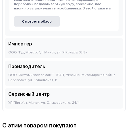
перебоями подавать горячую воду, возможно, вас
настигло загрязнение теплообменника. В этой статье мы
Смотреть обзор
Импортер
ООО “Гуд Моторс”, г. Минск, ул. Я.Коласа 63 3н
Производитель
ООО "Житомиртепломаш". 12411, Украина, Житомирская обл. с.
Березовка, ул. Ковальская, 8
Сервисный центр
УП "Виго", г. Минск, ул. Ольшевского, 24/4
С этим товаром покупают