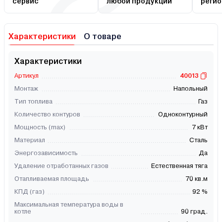
сервис
любой продукции
регио
Характеристики
О товаре
Характеристики
Артикул
40013
Монтаж
Напольный
Тип топлива
Газ
Количество контуров
Одноконтурный
Мощность (max)
7 кВт
Материал
Сталь
Энергозависимость
Да
Удаление отработанных газов
Естественная тяга
Отапливаемая площадь
70 кв.м
КПД (газ)
92 %
Максимальная температура воды в
котле
90 град.