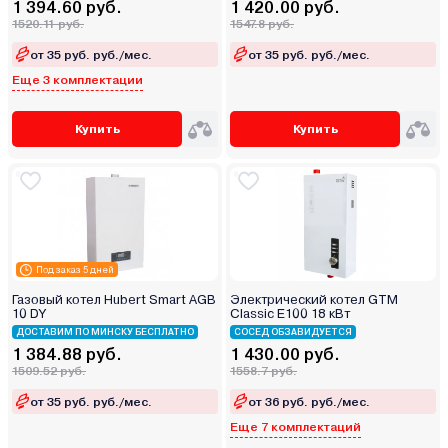
1 394.60 руб.
1 420.00 руб.
1520.11 руб.
1547.8 руб.
от 35 руб. руб./мес.
от 35 руб. руб./мес.
Еще 3 комплектации
Купить
Купить
Под заказ 5 дней
Газовый котел Hubert Smart AGB
Электрический котел GTM
10 DY
Classic E100 18 кВт
ДОСТАВИМ ПО МИНСКУ БЕСПЛАТНО
СОСЕД ОБЗАВИДУЕТСЯ
1 384.88 руб.
1 430.00 руб.
1509.52 руб.
1558.7 руб.
от 35 руб. руб./мес.
от 36 руб. руб./мес.
Еще 7 комплектаций