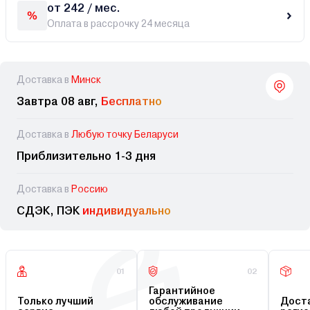
от 242 / мес.
Оплата в рассрочку 24 месяца
Доставка в
Минск
Завтра 08 авг,
Бесплатно
Доставка в
Любую точку Беларуси
Приблизительно 1-3 дня
Доставка в
Россию
СДЭК, ПЭК
индивидуально
01
02
Гарантийное
Только лучший
обслуживание
Доста