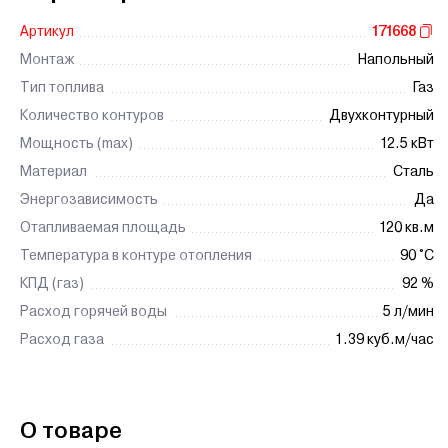
Артикул
171668
Монтаж
Напольный
Тип топлива
Газ
Количество контуров
Двухконтурный
Мощность (max)
12.5 кВт
Материал
Сталь
Энергозависимость
Да
Отапливаемая площадь
120 кв.м
Температура в контуре отопления
90 °C
КПД (газ)
92 %
Расход горячей воды
5 л/мин
Расход газа
1.39 куб.м/час
О товаре