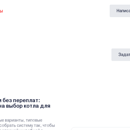
вы
Напис
Задат
и без переплат:
на выбор котла для
ые варианты, типовые
 собрать систему так, чтобы