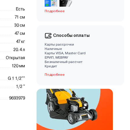
Есть
Подробнее
71 см
30 см
47 см
Способы оплаты
47 кг
Карты рассрочки
Наличные
20.4 л
Карты VISA, Master Card
Открытая
EРИП, WEBPAY
Безналичный рассчет
120 мм
Кредит
Подробнее
G 1 1/2""
1/2 "
9693979