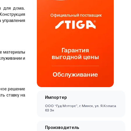
ы для дома.
Конструкция
а управления
ые материалы
служивании и
жное решение
ть ставку на
Импортер
ООО “Гуд Моторс”, г. Минск, ул. Я.Коласа
63 3н
Производитель