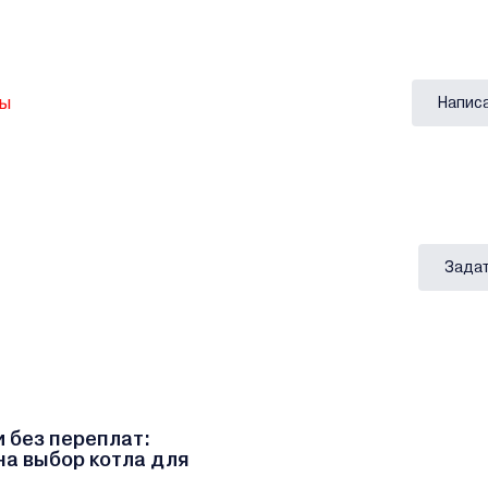
вы
Напис
Задат
и без переплат:
на выбор котла для