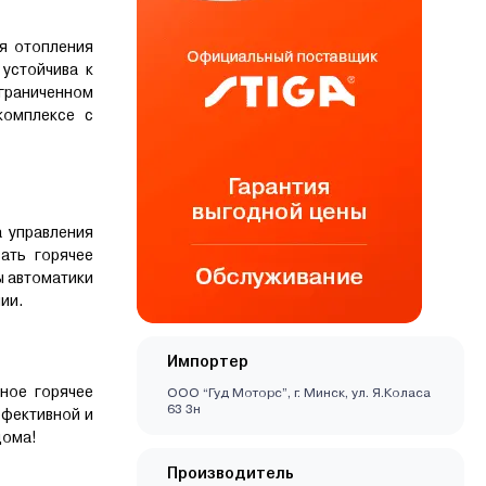
я отопления
устойчива к
граниченном
комплексе с
 управления
ать горячее
ы автоматики
ии.
Импортер
ное горячее
ООО “Гуд Моторс”, г. Минск, ул. Я.Коласа
63 3н
ффективной и
дома!
Производитель