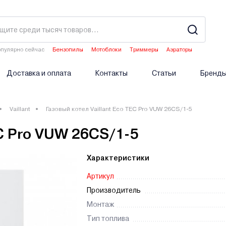
пулярно сейчас
Бензопилы
Мотоблоки
Триммеры
Аэраторы
Опрыскиватели аккумуляторные
Доставка и оплата
Контакты
Статьи
Бренд
Vaillant
Газовый котел Vaillant Eco TEC Pro VUW 26CS/1-5
EC Pro VUW 26CS/1-5
Характеристики
Артикул
Производитель
Монтаж
Тип топлива