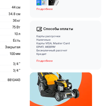
44 см
Подробнее
34.8 см
36 кг
75 Вт
Способы оплаты
10 л
Карты рассрочки
Наличные
Есть
Карты VISA, Master Card
Закрытая
EРИП, WEBPAY
Безналичный рассчет
100 мм
Кредит
Подробнее
3/4 "
3/4 "
8810443