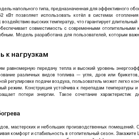
дель напольного типа, предназначенная для эффективного обо
2 кВт позволяет использовать котёл в системах отопления
 к воздействию высоких температур, что гарантирует длительный
обеспечивает совместимость с современными отопительными к
обным. Модель разработана для пользователей, которым важн
ь к нагрузкам
м равномерную передачу тепла и высокий уровень энергоэфф
ование различных видов топлива — угля, дров или брикетов,
ной регулировке подачи воздуха, пользователь может легко ко
ный режим. Конструкция устойчива к перепадам температуры и
ращает потери энергии. Такое сочетание характеристик д
богрева
дов, мастерских и небольших производственных помещений. О
ивая комфорт и стабильность в отопительный сезон. Закажите L