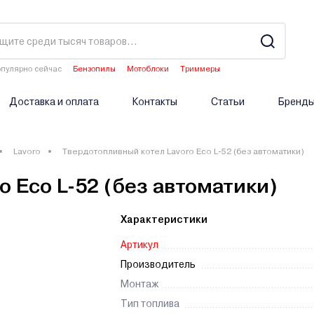
пулярно сейчас
Бензопилы
Мотоблоки
Триммеры
Двигатели мотоблоков
Аэраторы
Доставка и оплата
Контакты
Статьи
Бренд
Lavoro
Твердотопливный котел Lavoro Eco L-52 (без автоматики)
 Eco L-52 (без автоматики)
Характеристики
Артикул
Производитель
Монтаж
Тип топлива