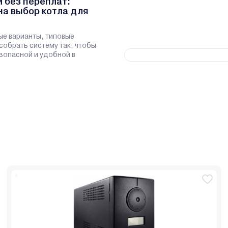
и без переплат:
на выбор котла для
ые варианты, типовые
 собрать систему так, чтобы
зопасной и удобной в
.