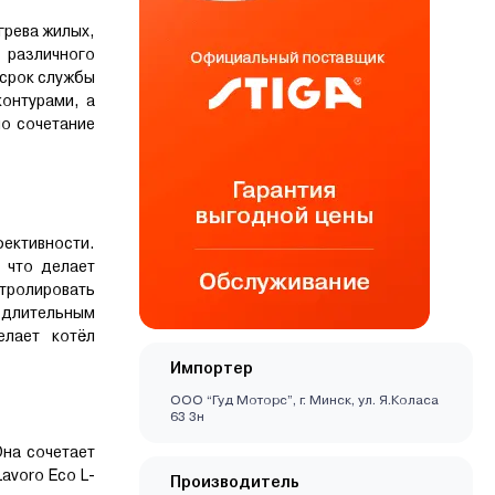
грева жилых,
 различного
 срок службы
онтурами, а
о сочетание
ективности.
 что делает
нтролировать
 длительным
елает котёл
Импортер
ООО “Гуд Моторс”, г. Минск, ул. Я.Коласа
63 3н
на сочетает
avoro Eco L-
Производитель