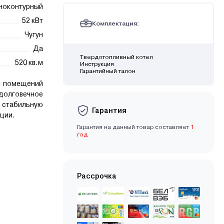
ноконтурный
52 кВт
Комплектация:
Чугун
Да
Твердотопливный котел
520 кв.м
Инструкция
Гарантийный талон
я помещений
олговечное
стабильную
Гарантия
ации.
Гарантия на данный товар составляет
1
год
Рассрочка