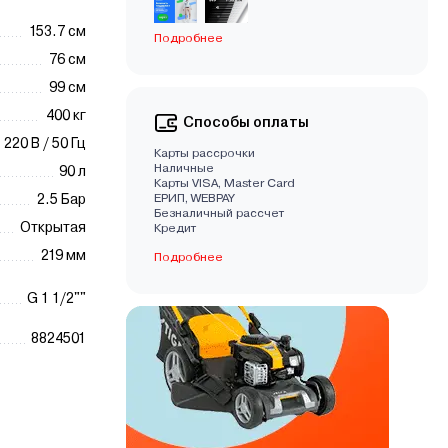
153.7 см
Подробнее
76 см
99 см
400 кг
Способы оплаты
220 В / 50 Гц
Карты рассрочки
Наличные
90 л
Карты VISA, Master Card
2.5 Бар
EРИП, WEBPAY
Безналичный рассчет
Открытая
Кредит
219 мм
Подробнее
G 1 1/2""
8824501