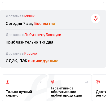
Доставка в
Минск
Сегодня 7 авг,
Бесплатно
Доставка в
Любую точку Беларуси
Приблизительно 1-3 дня
Доставка в
Россию
СДЭК, ПЭК
индивидуально
01
02
Гарантийное
Только лучший
обслуживание
Доста
сервис
любой продукции
регио