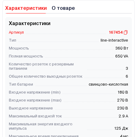
Характеристики
О товаре
Характеристики
Артикул
167454
Тип
line-interactive
Мощность
360 Вт
Полная мощность
650 VA
Количество розеток с резервным
питанием
3
Общее количество выходных розеток
6
Тип батареи
свинцово-кислотная
Входное напряжение (min)
180 В
Входное напряжение (max)
270 В
Выходное напряжение
230 В
Максимальный входной ток
2.9 A
Максимальная энергия входного
импульса
125 Дж
Максимальное время переключения
4 мс