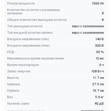
Полная мощность
1000 VA
Количество розеток с резервным
питанием
8
Общее количество выходных розеток
8
Тип выходных розеток
евро с заземлением
Тип входной розетки (вилки)
евро с заземлением
Входное напряжение (min)
140 В
Входное напряжение (max)
300 В
КПД
95 %
Максимальное время переключения
10 мс
Время перезарядки
6 ч
Запас энергии
108 Вт·ч
Высота
11.7 см
Ширина
27.5 см
Глубина
19.7 см
Вес
5.6 кг
Уровень шума
40 дБ