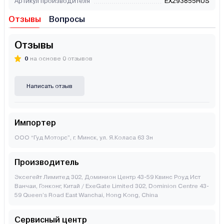
Артикул производителя
EX293855RUS
Отзывы
Вопросы
Отзывы
0
на основе 0 отзывов
Написать отзыв
Импортер
ООО “Гуд Моторс”, г. Минск, ул. Я.Коласа 63 3н
Производитель
Эксегейт Лимитед 302, Доминион Центр 43-59 Квинс Роуд Ист
Ванчаи, Гонконг, Китай / ExeGate Limited 302, Dominion Centre 43-
59 Queen’s Road East Wanchai, Hong Kong, China
Сервисный центр