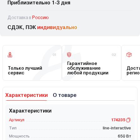
Приблизительно 1-3 дня
Доставка в
Россию
СДЭК, ПЭК
индивидуально
01
02
Гарантийное
Только лучший
обслуживание
Доста
сервис
любой продукции
регио
Характеристики
О товаре
Характеристики
Артикул
174235
Тип
line-interactive
Мощность
650 Вт