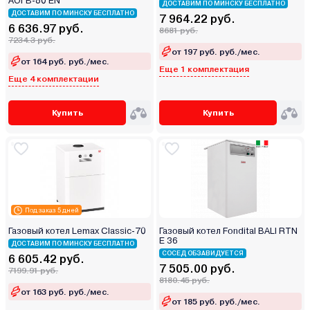
АОГВ-80 ЕN
ДОСТАВИМ ПО МИНСКУ БЕСПЛАТНО
ДОСТАВИМ ПО МИНСКУ БЕСПЛАТНО
7 964.22 руб.
6 636.97 руб.
8681 руб.
7234.3 руб.
от 197 руб. руб./мес.
от 164 руб. руб./мес.
Еще 1 комплектация
Еще 4 комплектации
Купить
Купить
Под заказ 5 дней
Газовый котел Lemax Classic-70
Газовый котел Fondital BALI RTN
E 36
ДОСТАВИМ ПО МИНСКУ БЕСПЛАТНО
СОСЕД ОБЗАВИДУЕТСЯ
6 605.42 руб.
7 505.00 руб.
7199.91 руб.
8180.45 руб.
от 163 руб. руб./мес.
от 185 руб. руб./мес.