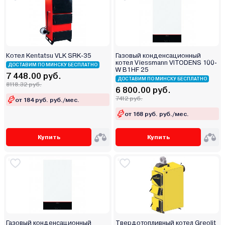
Котел Kentatsu VLK SRK-35
Газовый конденсационный
котел Viessmann VITODENS 100-
ДОСТАВИМ ПО МИНСКУ БЕСПЛАТНО
W B1HF 25
7 448.00 руб.
ДОСТАВИМ ПО МИНСКУ БЕСПЛАТНО
8118.32 руб.
6 800.00 руб.
7412 руб.
от 184 руб. руб./мес.
от 168 руб. руб./мес.
Купить
Купить
Газовый конденсационный
Твердотопливный котел Greolit