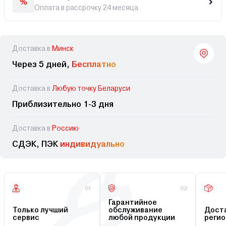
Оплата в рассрочку 24 месяца
Доставка в
Минск
Через 5 дней,
Бесплатно
Доставка в
Любую точку Беларуси
Приблизительно 1-3 дня
Доставка в
Россию
СДЭК, ПЭК
индивидуально
01
02
Гарантийное
Только лучший
обслуживание
Доста
сервис
любой продукции
регио