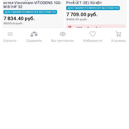
котел Viessmann VITODENS 100-
Profi (КТ-2Е) 50 кВт
W B1HF 32
ДОСТАВИМ ПО МИНСКУ БЕСПЛАТНО
ДОСТАВИМ ПО МИНСКУ БЕСПЛАТНО
7 709.00 руб.
7 834.40 руб.
8402.81 руб.
8539.5 руб.
от 190 руб. руб./мес.
от 193 руб. руб./мес.
Каталог
Сравнить
Вы смотрели
Избранное
Корзина
Купить
Купить
Газовый котел Vaillant ecoTEC
Газовый котел Vaillant ecoTEC
plus VU 30 CS/1-5
plus VU 25 CS/1-5
ДОСТАВИМ ПО МИНСКУ БЕСПЛАТНО
СОСЕД ОБЗАВИДУЕТСЯ
7 459.00 руб.
7 552.00 руб.
8130.31 руб.
8231.68 руб.
от 184 руб. руб./мес.
от 186 руб. руб./мес.