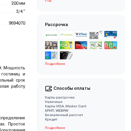
год
200 мм
3/4 "
9694070
Рассрочка
Подробнее
ий. Мощность
 гостиниц и
ельный срок
елая работу
Способы оплаты
Карты рассрочки
Наличные
Карты VISA, Master Card
EРИП, WEBPAY
Безналичный рассчет
спределение
Кредит
ах. Простое
Подробнее
оборудования