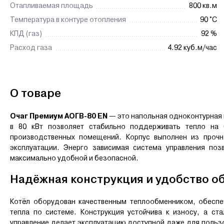
Отапливаемая площадь
800 кв.м
Температура в контуре отопления
90 °C
КПД (газ)
92 %
Расход газа
4.92 куб.м/час
О товаре
Очаг Премиум АОГВ-80 ЕN
— это напольная одноконтурная 
в 80 кВт позволяет стабильно поддерживать тепло на
производственных помещений. Корпус выполнен из прочно
эксплуатации. Энерго зависимая система управления по
максимально удобной и безопасной.
Надёжная конструкция и удобство о
Котёл оборудован качественным теплообменником, обесп
тепла по системе. Конструкция устойчива к износу, а с
управление делает эксплуатацию доступной даже для польз