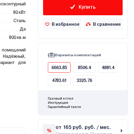
ноконтурный
Купить
80 кВт
Сталь
В избранное
В сравнение
Да
800 кв.м
помещений
Варианты комплектаций
дёжный,
вариант для
6663.85
8506.4
4881.4
4783.61
3325.76
Газовый котел
Инструкция
Гарантийный талон
от 165 руб. руб. / мес.