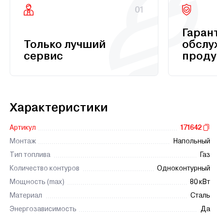
01
Гаран
Только лучший
обслу
сервис
проду
Характеристики
Артикул
171642
Монтаж
Напольный
Тип топлива
Газ
Количество контуров
Одноконтурный
Мощность (max)
80 кВт
Материал
Сталь
Энергозависимость
Да