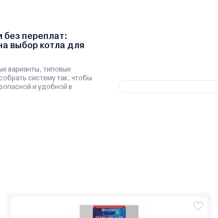
и без переплат:
на выбор котла для
ые варианты, типовые
 собрать систему так, чтобы
зопасной и удобной в
.