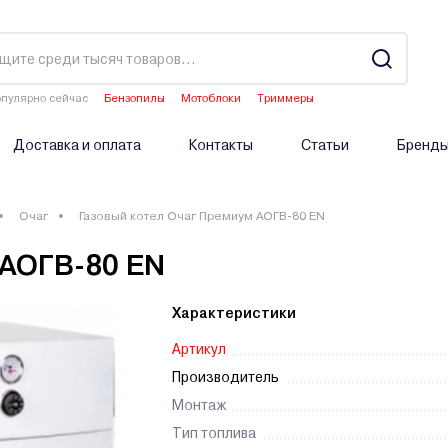
пулярно сейчас
Бензопилы
Мотоблоки
Триммеры
Культиваторы
Опрыскиватели аккумуляторные
Доставка и оплата
Контакты
Статьи
Бренд
Очаг
Газовый котел Очаг Премиум АОГВ-80 ЕN
 АОГВ-80 ЕN
Характеристики
Артикул
Производитель
Монтаж
Тип топлива