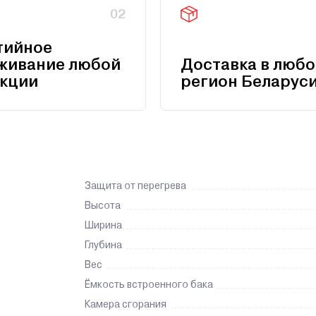
02
тийное
живание любой
Доставка в любо
кции
регион Беларус
Защита от перегрева
Высота
Ширина
Глубина
Вес
Ёмкость встроенного бака
Камера сгорания