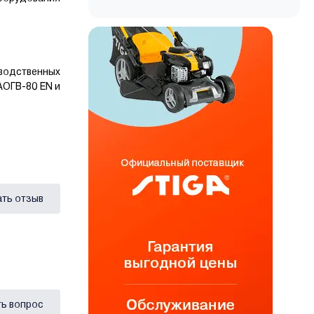
водственных
АОГВ-80 ЕN и
ать отзыв
ь вопрос