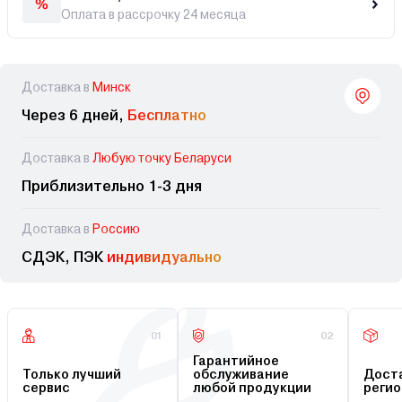
Оплата в рассрочку 24 месяца
Доставка в
Минск
Через 6 дней,
Бесплатно
Доставка в
Любую точку Беларуси
Приблизительно 1-3 дня
Доставка в
Россию
СДЭК, ПЭК
индивидуально
01
02
Гарантийное
Только лучший
обслуживание
Доста
сервис
любой продукции
регио