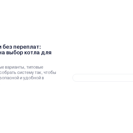
и без переплат:
на выбор котла для
ые варианты, типовые
 собрать систему так, чтобы
зопасной и удобной в
.