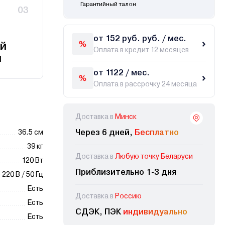
Гарантийный талон
03
от 152 руб. руб. / мес.
й
Оплата в кредит 12 месяцев
и
от 1122 / мес.
Оплата в рассрочку 24 месяца
Доставка в
Минск
Через 6 дней,
Бесплатно
36.5 см
39 кг
Доставка в
Любую точку Беларуси
120 Вт
Приблизительно 1-3 дня
220 В / 50 Гц
Есть
Доставка в
Россию
Есть
СДЭК, ПЭК
индивидуально
Есть