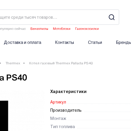
пулярно сейчас
Бензопилы
Мотоблоки
Газонокосилки
Двигатели мотоблоков
Аэраторы
Доставка и оплата
Контакты
Статьи
Бренд
Thermex
Котел газовый Thermex Pallada PS40
da PS40
Характеристики
Артикул
Производитель
Монтаж
Тип топлива