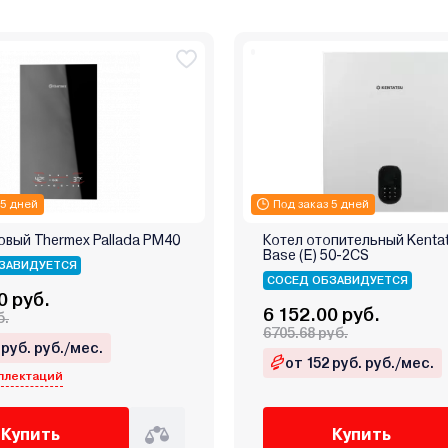
 5 дней
Под заказ 5 дней
овый Thermex Pallada PM40
Котел отопительный Kenta
Base (E) 50‑2CS
ЗАВИДУЕТСЯ
СОСЕД ОБЗАВИДУЕТСЯ
0 руб.
6 152.00 руб.
б.
6705.68 руб.
 руб. руб./мес.
от 152 руб. руб./мес.
плектаций
Купить
Купить