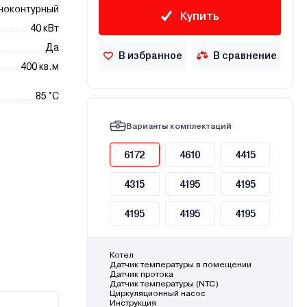
ноконтурный
Купить
40 кВт
Да
В избранное
В сравнение
400 кв.м
85 °C
Варианты комплектаций
6172
4610
4415
4315
4195
4195
4195
4195
4195
Котел
Датчик температуры в помещении
Датчик протока
Датчик температуры (NTC)
Циркуляционный насос
Инструкция