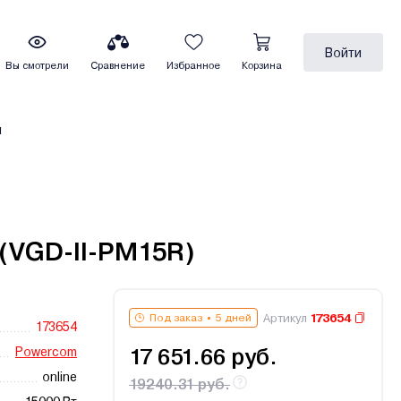
Войти
Вы смотрели
Сравнение
Избранное
Корзина
ы
(VGD-II-PM15R)
Артикул
173654
Под заказ
5 дней
173654
Powercom
17 651.66 руб.
online
19240.31 руб.