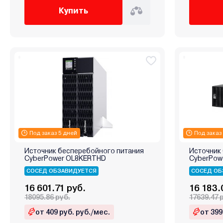
Купить
Под заказ 5 дней
Под заказ
Источник бесперебойного питания
Источник
CyberPower OL8KERTHD
CyberPow
СОСЕД ОБЗАВИДУЕТСЯ
СОСЕД ОБ
16 601.71 руб.
16 183.
18095.86 руб.
17639.47 
от 409 руб. руб./мес.
от 399