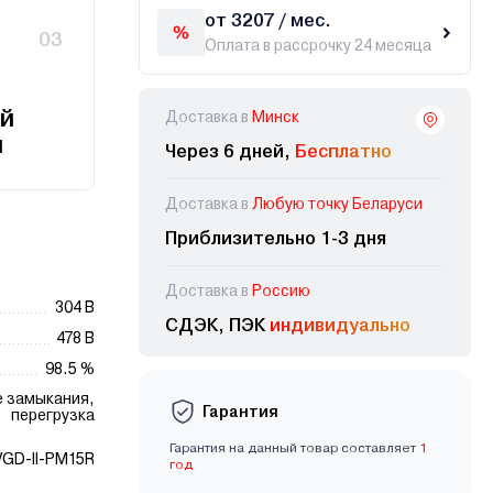
от 3207 / мес.
03
Оплата в рассрочку 24 месяца
й
Доставка в
Минск
и
Через 6 дней,
Бесплатно
Доставка в
Любую точку Беларуси
Приблизительно 1-3 дня
Доставка в
Россию
304 В
СДЭК, ПЭК
индивидуально
478 В
98.5 %
е замыкания,
Гарантия
перегрузка
Гарантия на данный товар составляет
1
VGD-II-PM15R
год