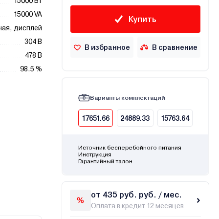
15000 Вт
15000 VA
Купить
ая, дисплей
304 В
В избранное
В сравнение
478 В
98.5 %
Варианты комплектаций
17651.66
24889.33
15763.64
Источник бесперебойного питания
Инструкция
Гарантийный талон
от 435 руб. руб. / мес.
Оплата в кредит 12 месяцев