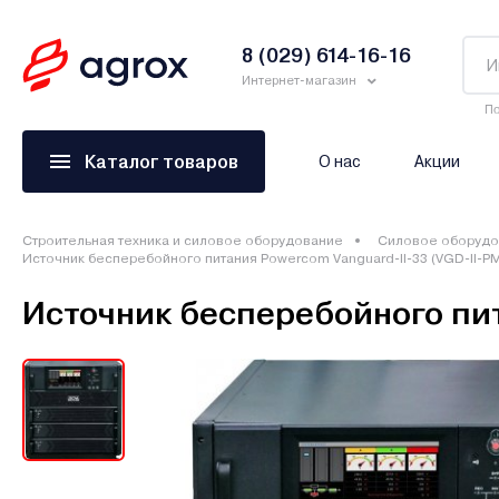
8 (029) 614-16-16
Интернет-магазин
По
Каталог товаров
О нас
Акции
Строительная техника и силовое оборудование
Силовое оборудо
Источник бесперебойного питания Powercom Vanguard-II-33 (VGD-II-P
Источник бесперебойного пит