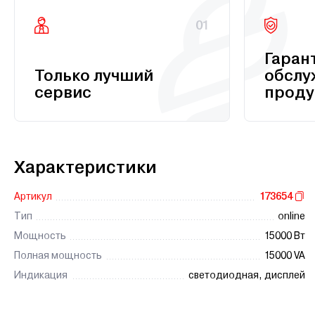
01
Гаран
Только лучший
обслу
сервис
проду
Характеристики
Артикул
173654
Тип
online
Мощность
15000 Вт
Полная мощность
15000 VA
Индикация
светодиодная, дисплей