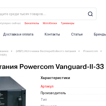
пулярно сейчас
Бензопилы
Мотоблоки
Триммеры
Водонагреватели
Аэраторы
Доставка и оплата
Контакты
Статьи
Бренд
вание
(ИБП) Источники бесперебойного питания
Powercom
M15R)
ания Powercom Vanguard-II-33 
Характеристики
Артикул
Производитель
Тип