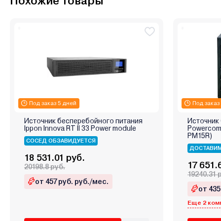
Похожие товары
Под заказ 5 дней
Под заказ
Источник бесперебойного питания
Источник
Ippon Innova RT II 33 Power module
Powercom 
PM15R)
СОСЕД ОБЗАВИДУЕТСЯ
ДОСТАВИМ
18 531.01 руб.
17 651.
20198.8 руб.
19240.31 
от 457 руб. руб./мес.
от 435
Еще 2 ком