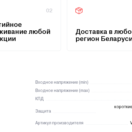
02
тийное
живание любой
Доставка в любо
кции
регион Беларус
Входное напряжение (min)
Входное напряжение (max)
КПД
коротки
Защита
Артикул производителя