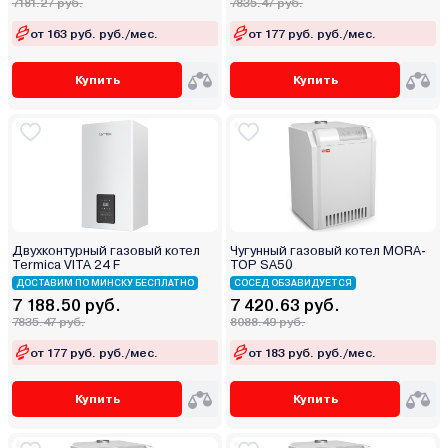
7181.27 руб.
7835.47 руб.
от 163 руб. руб./мес.
от 177 руб. руб./мес.
Купить
Купить
Двухконтурный газовый котел
Чугунный газовый котел MORA-
Termica VITA 24 F
TOP SA50
ДОСТАВИМ ПО МИНСКУ БЕСПЛАТНО
СОСЕД ОБЗАВИДУЕТСЯ
7 188.50 руб.
7 420.63 руб.
7835.47 руб.
8088.49 руб.
от 177 руб. руб./мес.
от 183 руб. руб./мес.
Купить
Купить