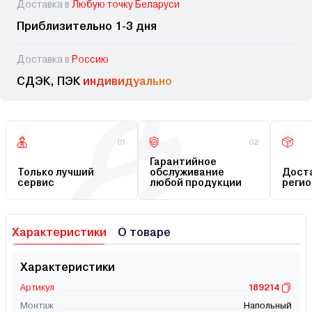
Доставка в
Любую точку Беларуси
Приблизительно 1-3 дня
Доставка в
Россию
СДЭК, ПЭК
индивидуально
01
02
Гарантийное
Только лучший
обслуживание
Доста
сервис
любой продукции
регио
Характеристики
О товаре
Характеристики
Артикул
189214
Монтаж
Напольный