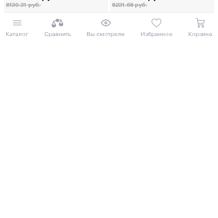
8130.31 руб.
8231.68 руб.
от 184 руб. руб./мес.
от 186 руб. руб./мес.
Каталог
Сравнить
Вы смотрели
Избранное
Корзина
Купить
Купить
Под заказ 5 дней
Котел газовый Атем Житомир-3
Котел газовый Vaillant atmoTEC
КС-Г-080 СН
plus VUW 280/5-5 (H-VE-RU)
СОСЕД ОБЗАВИДУЕТСЯ
СОСЕД ОБЗАВИДУЕТСЯ
7 397.00 руб.
6 597.00 руб.
8062.73 руб.
7190.73 руб.
от 183 руб. руб./мес.
от 163 руб. руб./мес.
Купить
Купить