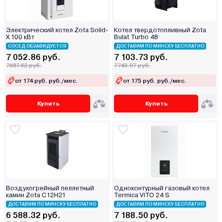
Электрический котел Zota Solid-
Котел твердотопливный Zota
Х 100 кВт
Bulat Turbo 48
СОСЕД ОБЗАВИДУЕТСЯ
ДОСТАВИМ ПО МИНСКУ БЕСПЛАТНО
7 052.86 руб.
7 103.73 руб.
7687.62 руб.
7743.07 руб.
от 174 руб. руб./мес.
от 175 руб. руб./мес.
Купить
Купить
Воздухогрейный пеллетный
Одноконтурный газовый котел
камин Zota С12Н21
Termica VITO 24 S
ДОСТАВИМ ПО МИНСКУ БЕСПЛАТНО
ДОСТАВИМ ПО МИНСКУ БЕСПЛАТНО
6 588.32 руб.
7 188.50 руб.