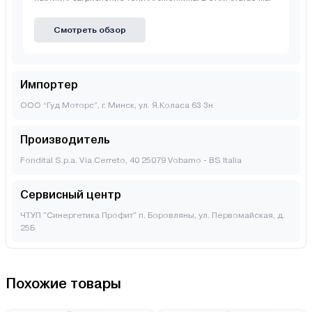
Смотреть обзор
Импортер
ООО “Гуд Моторс”, г. Минск, ул. Я.Коласа 63 3н
Производитель
Fondital S.p.a. Via Cerreto, 40 25079 Vobarno - BS Italia
Сервисный центр
ЧТУП "Синергетика Профит" п. Боровляны, ул. Первомайская, д.
25Б
Похожие товары