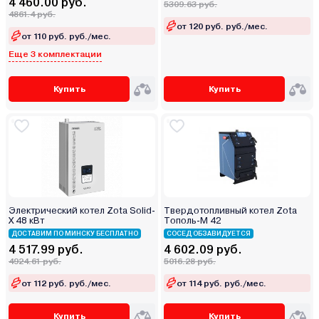
4 460.00 руб.
5309.63 руб.
4861.4 руб.
от 120 руб. руб./мес.
от 110 руб. руб./мес.
Еще 3 комплектации
Купить
Купить
Электрический котел Zota Solid-
Твердотопливный котел Zota
Х 48 кВт
Тополь-М 42
ДОСТАВИМ ПО МИНСКУ БЕСПЛАТНО
СОСЕД ОБЗАВИДУЕТСЯ
4 517.99 руб.
4 602.09 руб.
4924.61 руб.
5016.28 руб.
от 112 руб. руб./мес.
от 114 руб. руб./мес.
Купить
Купить