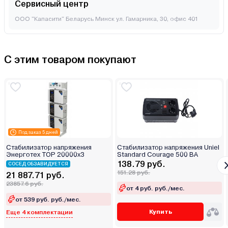
Сервисный центр
ООО "Капасити" Беларусь Минск ул. Гамарника, 30, офис 401
С этим товаром покупают
Под заказ 5 дней
Стабилизатор напряжения
Стабилизатор напряжения Uniel
Энерготех TOP 20000х3
Standard Courage 500 ВА
138.79 руб.
СОСЕД ОБЗАВИДУЕТСЯ
151.28 руб.
21 887.71 руб.
23857.6 руб.
от 4 руб. руб./мес.
от 539 руб. руб./мес.
Купить
Еще 4 комплектации