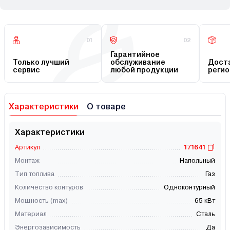
01
02
Гарантийное
Только лучший
обслуживание
Доста
сервис
любой продукции
регио
Характеристики
О товаре
Характеристики
Артикул
171641
Монтаж
Напольный
Тип топлива
Газ
Количество контуров
Одноконтурный
Мощность (max)
65 кВт
Материал
Сталь
Энергозависимость
Да