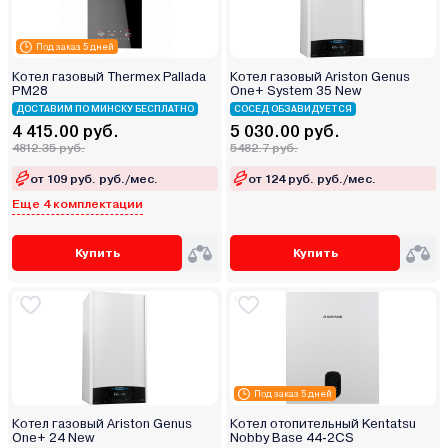
Под заказ 5 дней
Котел газовый Thermex Pallada
Котел газовый Ariston Genus
PM28
One+ System 35 New
ДОСТАВИМ ПО МИНСКУ БЕСПЛАТНО
СОСЕД ОБЗАВИДУЕТСЯ
4 415.00 руб.
5 030.00 руб.
4812.35 руб.
5482.7 руб.
от 109 руб. руб./мес.
от 124 руб. руб./мес.
Еще 4 комплектации
Купить
Купить
Под заказ 5 дней
Котел газовый Ariston Genus
Котел отопительный Kentatsu
One+ 24 New
Nobby Base 44‑2CS