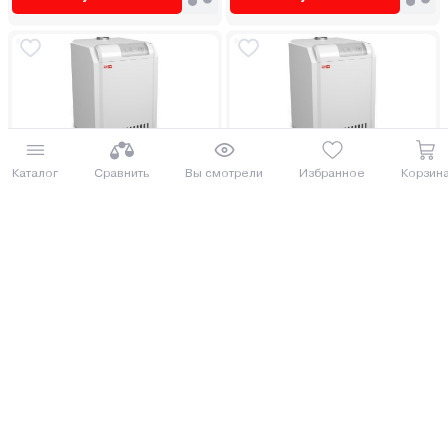
Чугунный газовый котел MORA-
Чугунный газовый котел MORA-
Каталог
Сравнить
Вы смотрели
Избранное
Корзин
TOP SA30
TOP SA20
СОСЕД ОБЗАВИДУЕТСЯ
ДОСТАВИМ ПО МИНСКУ БЕСПЛАТНО
5 070.10 руб.
4 573.09 руб.
5526.41 руб.
4984.67 руб.
от 125 руб. руб./мес.
от 113 руб. руб./мес.
Купить
Купить