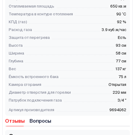
Отапливаемая площадь
650 кв.м
Температура в контуре отопления
90 °C
КПД (газ)
92 %
Расход газа
3.9 куб.м/час
Защита от перегрева
Есть
Высота
93 см
Ширина
58 см
Глубина
77 см
Вес
137 кг
Ёмкость встроенного бака
75 л
Камера сгорания
Открытая
Диаметр отверстия для горелки
220 мм
Патрубок подключения газа
3/4 "
Артикул производителя
9694062
Отзывы
Вопросы