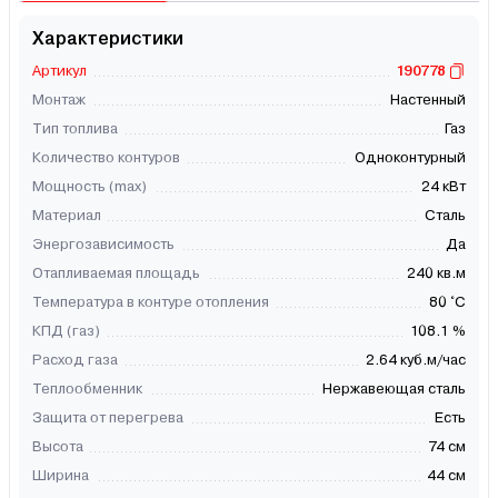
Характеристики
Артикул
190778
Монтаж
Настенный
Тип топлива
Газ
Количество контуров
Одноконтурный
Мощность (max)
24 кВт
Материал
Сталь
Энергозависимость
Да
Отапливаемая площадь
240 кв.м
Температура в контуре отопления
80 °C
КПД (газ)
108.1 %
Расход газа
2.64 куб.м/час
Теплообменник
Нержавеющая сталь
Защита от перегрева
Есть
Высота
74 см
Ширина
44 см