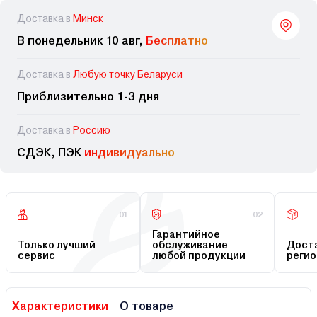
Доставка в
Минск
В понедельник 10 авг,
Бесплатно
Доставка в
Любую точку Беларуси
Приблизительно 1-3 дня
Доставка в
Россию
СДЭК, ПЭК
индивидуально
01
02
Гарантийное
Только лучший
обслуживание
Доста
сервис
любой продукции
регио
Характеристики
О товаре