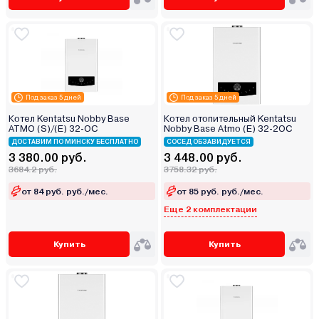
Под заказ 5 дней
Под заказ 5 дней
Котел Kentatsu Nobby Base
Котел отопительный Kentatsu
ATMO (S)/(E) 32‑OC
Nobby Base Atmo (E) 32‑2OC
ДОСТАВИМ ПО МИНСКУ БЕСПЛАТНО
СОСЕД ОБЗАВИДУЕТСЯ
3 380.00 руб.
3 448.00 руб.
3684.2 руб.
3758.32 руб.
от 84 руб. руб./мес.
от 85 руб. руб./мес.
Еще 2 комплектации
Купить
Купить