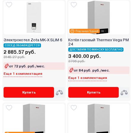
Под заказ 5 дней
Электрокотел Zota MK-X SLIM 6
Котёл газовый Thermex Vega PM
24
СОСЕД ОБЗАВИДУЕТСЯ
ДОСТАВИМ ПО МИНСКУ БЕСПЛАТНО
2 885.57 руб.
3 400.00 руб.
3145.27 руб.
3706 руб.
от 72 руб. руб./мес.
от 84 руб. руб./мес.
Еще 1 комплектация
Еще 1 комплектация
Купить
Купить