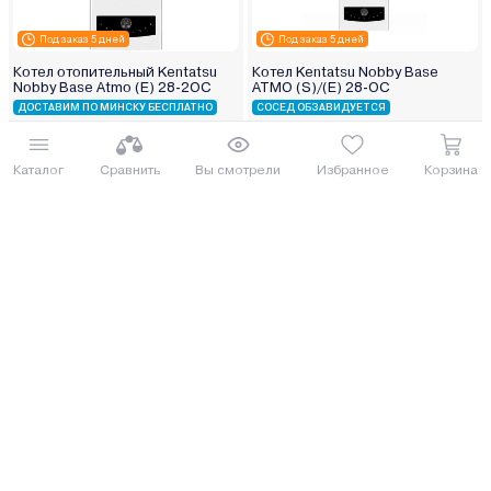
Под заказ 5 дней
Под заказ 5 дней
Котел отопительный Kentatsu
Котел Kentatsu Nobby Base
Nobby Base Atmo (E) 28‑2OC
ATMO (S)/(E) 28‑OC
ДОСТАВИМ ПО МИНСКУ БЕСПЛАТНО
СОСЕД ОБЗАВИДУЕТСЯ
3 110.00 руб.
2 999.00 руб.
3389.9 руб.
3268.91 руб.
Каталог
Сравнить
Вы смотрели
Избранное
Корзина
от 77 руб. руб./мес.
от 74 руб. руб./мес.
Еще 1 комплектация
Купить
Купить
Под заказ 5 дней
Под заказ 5 дней
Котел отопительный Kentatsu
Котел газовый Kentatsu Nobby
Nobby Base (S) 32‑CS
Base (S)/(E) 28-CS
СОСЕД ОБЗАВИДУЕТСЯ
СОСЕД ОБЗАВИДУЕТСЯ