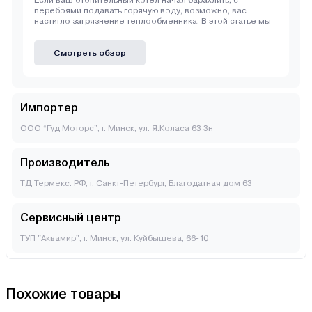
Если ваш отопительный котел начал барахлить, с
перебоями подавать горячую воду, возможно, вас
настигло загрязнение теплообменника. В этой статье мы
Смотреть обзор
Импортер
ООО “Гуд Моторс”, г. Минск, ул. Я.Коласа 63 3н
Производитель
ТД Термекс. РФ, г. Санкт-Петербург, Благодатная дом 63
Сервисный центр
ТУП "Аквамир", г. Минск, ул. Куйбышева, 66-10
Похожие товары