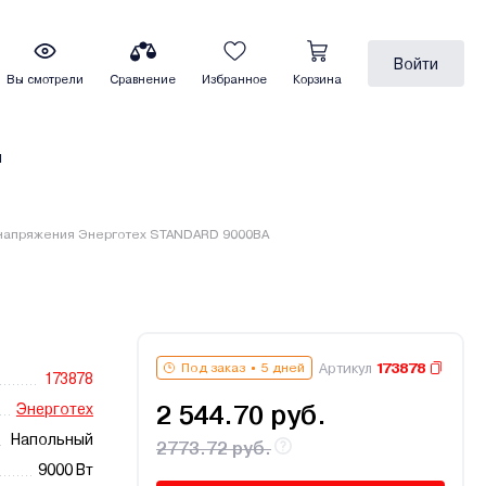
Войти
Вы смотрели
Сравнение
Избранное
Корзина
ы
 напряжения Энерготех STANDARD 9000ВА
Артикул
173878
Под заказ
5 дней
173878
Энерготех
2 544.70 руб.
Напольный
2773.72 руб.
9000 Вт