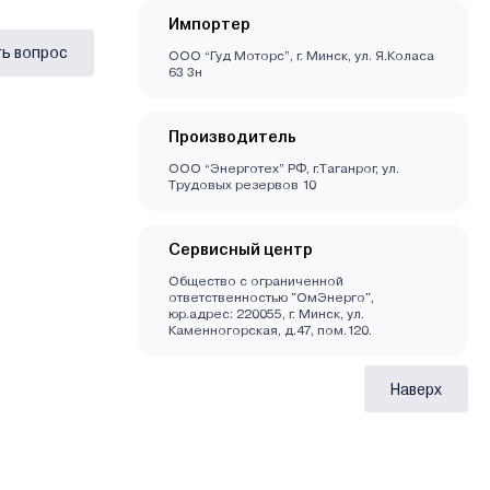
Импортер
ь вопрос
ООО “Гуд Моторс”, г. Минск, ул. Я.Коласа
63 3н
Производитель
OОО “Энерготех” РФ, г.Таганрог, ул.
Трудовых резервов 10
Сервисный центр
Общество с ограниченной
ответственностью "ОмЭнерго",
юр.адрес: 220055, г. Минск, ул.
Каменногорская, д.47, пом.120.
Наверх