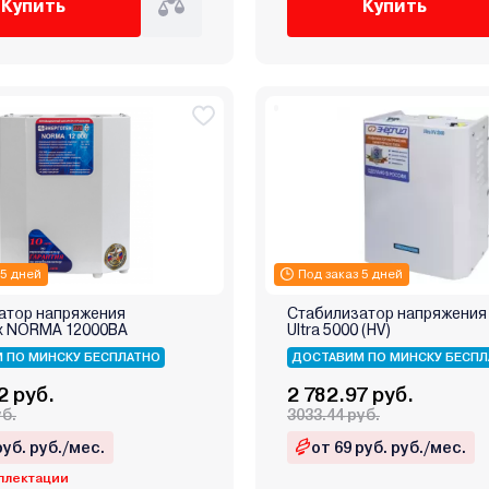
Купить
Купить
 5 дней
Под заказ 5 дней
атор напряжения
Стабилизатор напряжения
х NORMA 12000ВА
Ultra 5000 (HV)
 ПО МИНСКУ БЕСПЛАТНО
ДОСТАВИМ ПО МИНСКУ БЕСПЛ
2 руб.
2 782.97 руб.
уб.
3033.44 руб.
руб. руб./мес.
от 69 руб. руб./мес.
плектации