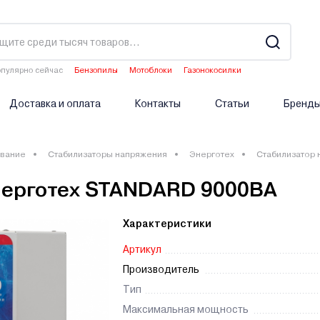
пулярно сейчас
Бензопилы
Мотоблоки
Газонокосилки
Водонагреватели
Опрыскиватели аккумуляторные
Доставка и оплата
Контакты
Статьи
Бренд
вание
Стабилизаторы напряжения
Энерготех
Стабилизатор
нерготех STANDARD 9000ВА
Характеристики
Артикул
Производитель
Тип
Максимальная мощность