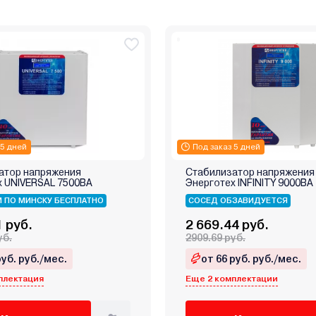
 5 дней
Под заказ 5 дней
атор напряжения
Стабилизатор напряжения
х UNIVERSAL 7500ВА
Энерготех INFINITY 9000ВА
 ПО МИНСКУ БЕСПЛАТНО
СОСЕД ОБЗАВИДУЕТСЯ
1 руб.
2 669.44 руб.
уб.
2909.69 руб.
руб. руб./мес.
от 66 руб. руб./мес.
плектация
Еще 2 комплектации