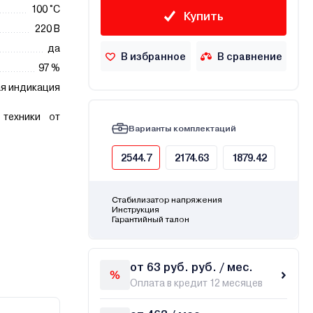
100 °С
Купить
220 В
да
В избранное
В сравнение
97 %
я индикация
техники от
Варианты комплектаций
2544.7
2174.63
1879.42
Стабилизатор напряжения
Инструкция
Гарантийный талон
от 63 руб. руб. / мес.
Оплата в кредит 12 месяцев