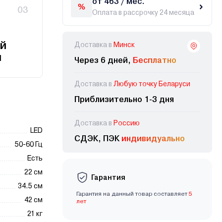
от 463 / мес.
03
Оплата в рассрочку 24 месяца
й
Доставка в
Минск
и
Через 6 дней,
Бесплатно
Доставка в
Любую точку Беларуси
Приблизительно 1-3 дня
Доставка в
Россию
LED
СДЭК, ПЭК
индивидуально
50-60 Гц
Есть
22 см
Гарантия
34.5 см
Гарантия на данный товар составляет
5
42 см
лет
21 кг