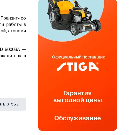
«Транзит» со
ли работы в
кой, экономя
RD 9000ВА —
Закажите ваш
ать отзыв