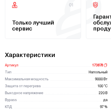
01
Гаран
Только лучший
обслу
сервис
проду
Характеристики
Артикул
173878
Тип
Напольный
Максимальная мощность
9000 Вт
Защита от перегрева
100 °С
Выходное напряжение
220 В
Bypass
да
КПД
97 %