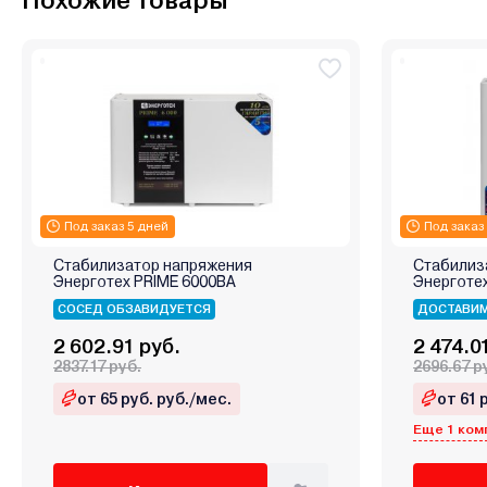
Похожие товары
Под заказ 5 дней
Под заказ
Стабилизатор напряжения
Стабилиз
Энерготех PRIME 6000ВА
Энерготе
СОСЕД ОБЗАВИДУЕТСЯ
ДОСТАВИМ
2 602.91 руб.
2 474.0
2837.17 руб.
2696.67 р
от 65 руб. руб./мес.
от 61 
Еще 1 ком