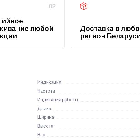
02
тийное
живание любой
Доставка в любо
кции
регион Беларус
Индикация
Частота
Индикация работы
Длина
Ширина
Высота
Вес