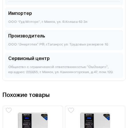
Импортер
ООО “Гуд Моторс”, г. Минск, ул. Я.Коласа 63 3н
Производитель
OОО “Энерготех” РФ, г.Таганрог, ул. Трудовых резервов 10
Сервисный центр
Общество с ограниченной ответственностью "ОмЭнерго",
юр.адрес: 220055, г. Минск, ул. Каменногорская, д.47, пом.120.
Похожие товары