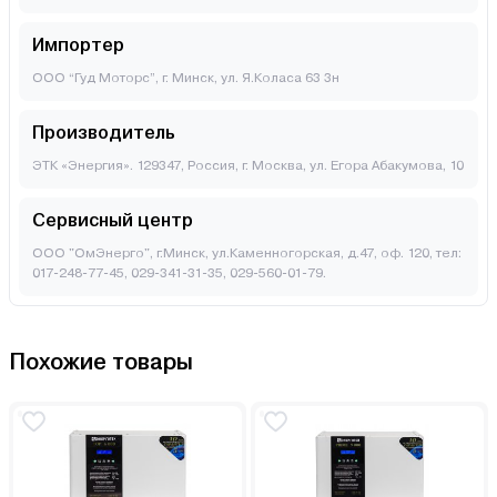
Импортер
ООО “Гуд Моторс”, г. Минск, ул. Я.Коласа 63 3н
Производитель
ЭТК «Энергия». 129347, Россия, г. Москва, ул. Егора Абакумова, 10
Сервисный центр
ООО "ОмЭнерго", г.Минск, ул.Каменногорская, д.47, оф. 120, тел:
017-248-77-45, 029-341-31-35, 029-560-01-79.
Похожие товары