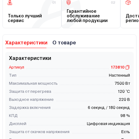
01
02
Гарантийное
Только лучший
обслуживание
Доста
сервис
любой продукции
регио
Характеристики
О товаре
Характеристики
Артикул
173810
Тип
Настенный
Максимальная мощность
7500 Вт
Защита от перегрева
120 °С
Выходное напряжение
220 В
Задержка включения
6 секунд / 180 секунд
КПД
98 %
Дисплей
Цифровая индикация
Защита от скачков напряжения
Есть