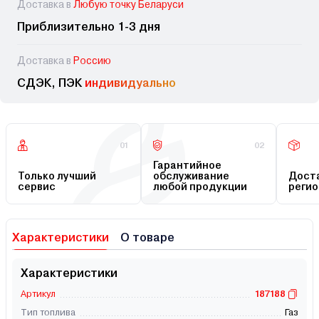
Доставка в
Любую точку Беларуси
Приблизительно 1-3 дня
Доставка в
Россию
СДЭК, ПЭК
индивидуально
01
02
Гарантийное
Только лучший
обслуживание
Доста
сервис
любой продукции
регио
Характеристики
О товаре
Характеристики
Артикул
187188
Тип топлива
Газ