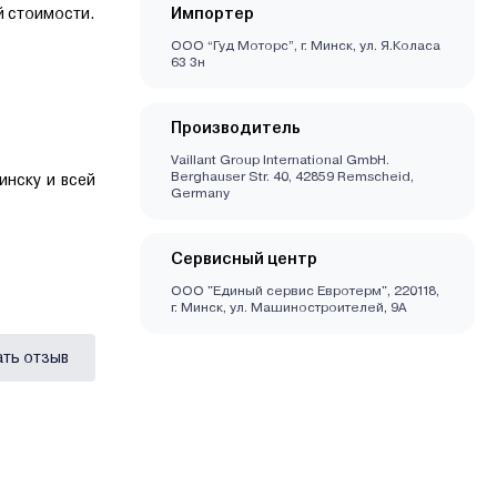
й стоимости.
Импортер
ООО “Гуд Моторс”, г. Минск, ул. Я.Коласа
63 3н
Производитель
Vaillant Group International GmbH.
Berghauser Str. 40, 42859 Remscheid,
инску и всей
Germany
Сервисный центр
ООО "Единый сервис Евротерм", 220118,
г. Минск, ул. Машиностроителей, 9А
ать отзыв