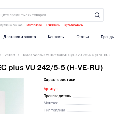
пулярно сейчас
Мотоблоки
Триммеры
Культиваторы
Двигатели мотоблоков
Опрыскиватели аккумуляторные
Доставка и оплата
Контакты
Статьи
Бренд
Vaillant
Котел газовый Vaillant turboTEC plus VU 242/5-5 (H-VE-RU)
EC plus VU 242/5-5 (H-VE-RU)
Характеристики
Артикул
Производитель
Монтаж
Тип топлива