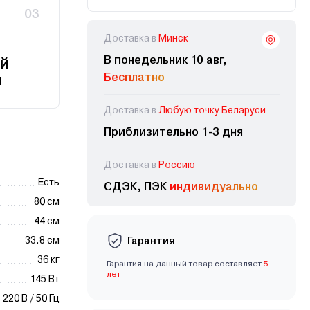
03
Доставка в
Минск
В понедельник 10 авг,
й
Бесплатно
и
Доставка в
Любую точку Беларуси
Приблизительно 1-3 дня
Доставка в
Россию
Есть
СДЭК, ПЭК
индивидуально
80 см
44 см
33.8 см
Гарантия
36 кг
Гарантия на данный товар составляет
5
лет
145 Вт
220 В / 50 Гц