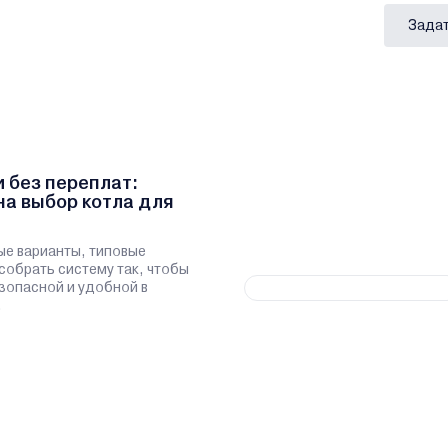
Задат
и без переплат:
на выбор котла для
ые варианты, типовые
 собрать систему так, чтобы
зопасной и удобной в
.