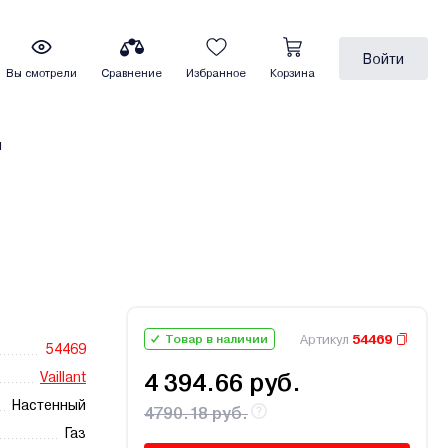
Войти
Вы смотрели
Сравнение
Избранное
Корзина
ы
Артикул
54469
Товар в наличии
54469
Vaillant
4 394.66 руб.
Настенный
4790.18 руб.
Газ