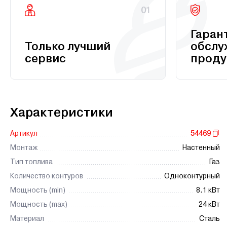
01
Гаран
Только лучший
обслу
сервис
проду
Характеристики
Артикул
54469
Монтаж
Настенный
Тип топлива
Газ
Количество контуров
Одноконтурный
Мощность (min)
8.1 кВт
Мощность (max)
24 кВт
Материал
Сталь