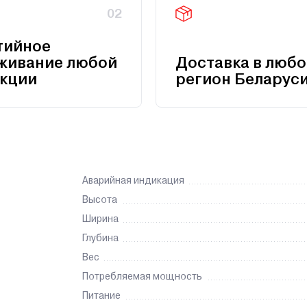
02
тийное
живание любой
Доставка в любо
кции
регион Беларус
Аварийная индикация
Высота
Ширина
Глубина
Вес
Потребляемая мощность
Питание