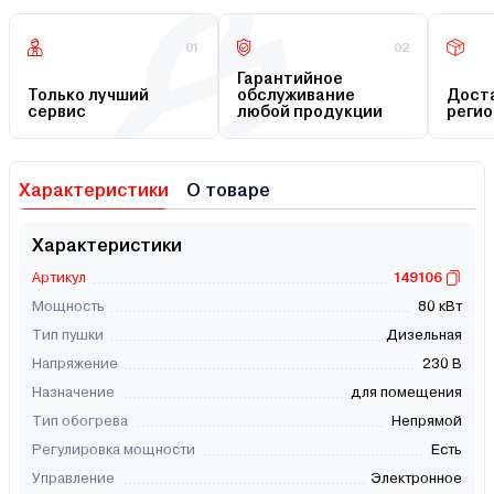
01
02
Гарантийное
Только лучший
обслуживание
Доста
сервис
любой продукции
регио
Характеристики
О товаре
Характеристики
Артикул
149106
Мощность
80 кВт
Тип пушки
Дизельная
Напряжение
230 В
Назначение
для помещения
Тип обогрева
Непрямой
Регулировка мощности
Есть
Управление
Электронное