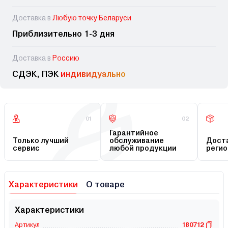
Доставка в
Любую точку Беларуси
Приблизительно 1-3 дня
Доставка в
Россию
СДЭК, ПЭК
индивидуально
01
02
Гарантийное
Только лучший
обслуживание
Доста
сервис
любой продукции
регио
Характеристики
О товаре
Характеристики
Артикул
180712