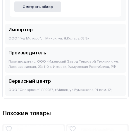
Смотреть обзор
Импортер
ООО “Гуд Моторс”, г. Минск, ул. Я.Коласа 63 3н
Производитель
Производитель: OOO «Ижевский Завод Тепловой Техники», ул.
Лесозаводская, 23/110, г. Ижевск, Удмуртская Республика, РФ
Сервисный центр
ООО "Севервент" 220037, г.Минск, ул.Бумажкова,21 пом.12;
Похожие товары