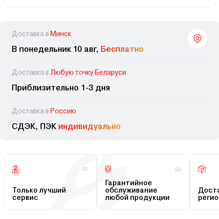
Доставка в
Минск
В понедельник 10 авг,
Бесплатно
Доставка в
Любую точку Беларуси
Приблизительно 1-3 дня
Доставка в
Россию
СДЭК, ПЭК
индивидуально
01
02
Гарантийное
Только лучший
обслуживание
Доста
сервис
любой продукции
регио