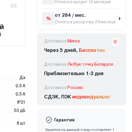
Оплата в кредит 12 месяцев
03
от 284 / мес.
Оплата в рассрочку 24 месяца
й
и
Доставка в
Минск
Через 5 дней,
Бесплатно
Доставка в
Любую точку Беларуси
Приблизительно 1-3 дня
Да
0.5 А
Доставка в
Россию
0.5 А
СДЭК, ПЭК
индивидуально
IP21
53 дБ
Гарантия
8 шт
Гарантия на данный товар составляет
1