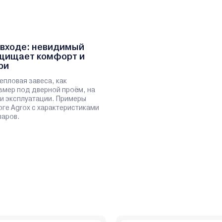
 входе: невидимый
ащищает комфорт и
ри
епловая завеса, как
мер под дверной проём, на
 и эксплуатации. Примеры
оге Agrox с характеристиками
варов.