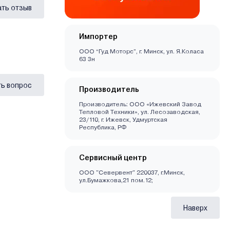
ать отзыв
Импортер
ООО “Гуд Моторс”, г. Минск, ул. Я.Коласа
63 3н
ь вопрос
Производитель
Производитель: OOO «Ижевский Завод
Тепловой Техники», ул. Лесозаводская,
23/110, г. Ижевск, Удмуртская
Республика, РФ
Сервисный центр
ООО "Севервент" 220037, г.Минск,
ул.Бумажкова,21 пом.12;
Наверх