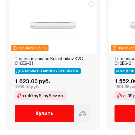
Под заказ 5 дней
Под заказ
Тепловая завеса Kalashnikov KVС-
Тепловая 
C10E9-31
C10E6-01
ДОСТАВИМ ПО МИНСКУ БЕСПЛАТНО
СОСЕД ОБ
1 623.00 руб.
1 552.0
1769.07 руб.
1691.68 р
от 40 руб. руб./мес.
от 39 
Купить