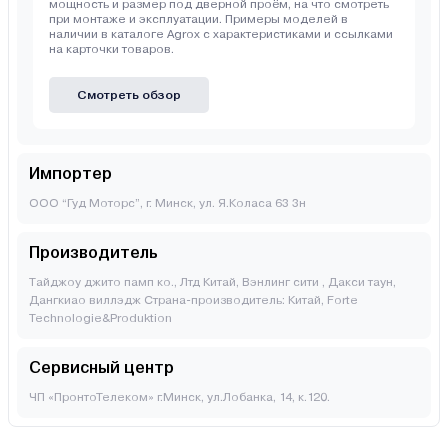
мощность и размер под дверной проём, на что смотреть
при монтаже и эксплуатации. Примеры моделей в
наличии в каталоге Agrox с характеристиками и ссылками
на карточки товаров.
Смотреть обзор
Импортер
ООО “Гуд Моторс”, г. Минск, ул. Я.Коласа 63 3н
Производитель
Тайджоу джито памп ко., Лтд Китай, Вэнлинг сити , Дакси таун,
Дангкиао виллэдж Страна-производитель: Китай, Forte
Technologie&Produktion
Сервисный центр
ЧП «ПронтоТелеком» г.Минск, ул.Лобанка, 14, к.120.