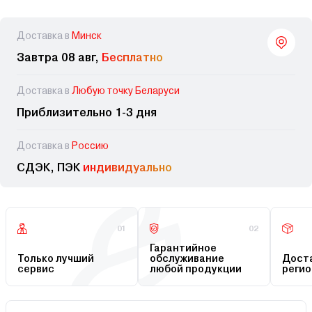
Доставка в
Минск
Завтра 08 авг,
Бесплатно
Доставка в
Любую точку Беларуси
Приблизительно 1-3 дня
Доставка в
Россию
СДЭК, ПЭК
индивидуально
01
02
Гарантийное
Только лучший
обслуживание
Доста
сервис
любой продукции
регио