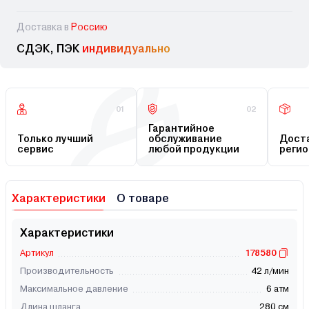
Доставка в
Россию
СДЭК, ПЭК
индивидуально
01
02
Гарантийное
Только лучший
обслуживание
Доста
сервис
любой продукции
регио
Характеристики
О товаре
Характеристики
Артикул
178580
Производительность
42 л/мин
Максимальное давление
6 атм
Длина шланга
280 см