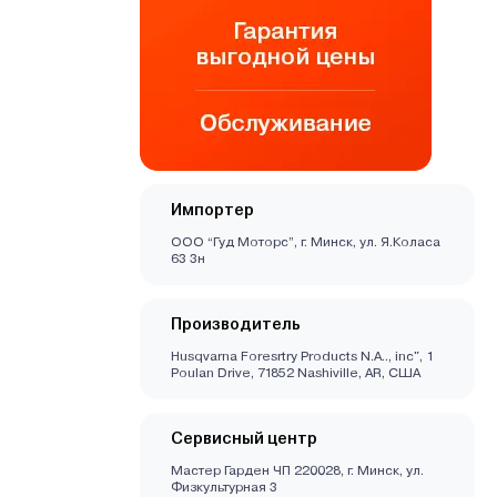
Импортер
ООО “Гуд Моторс”, г. Минск, ул. Я.Коласа
63 3н
Производитель
Husqvarna Foresrtry Products N.A.., inc", 1
Poulan Drive, 71852 Nashiville, AR, США
Сервисный центр
Мастер Гарден ЧП 220028, г. Минск, ул.
Физкультурная 3