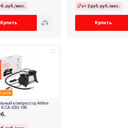
уб. руб./мес.
от 2 руб. руб./мес.
Купить
Купить
 5 дней
ьный компрессор Airline
S CA-030-19S
уб.