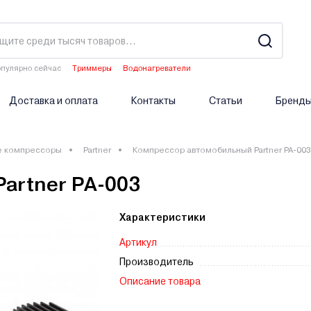
пулярно сейчас
Триммеры
Водонагреватели
Двигатели мотоблоков
Аэраторы
Опрыскиватели аккумуляторные
Доставка и оплата
Контакты
Статьи
Бренд
е компрессоры
Partner
Компрессор автомобильный Partner PA-003
artner PA-003
Характеристики
Артикул
Производитель
Описание товара