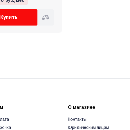
уб. руб./мес.
Купить
ям
О магазине
плата
Контакты
срочка
Юридическим лицам