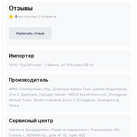
Отзывы
0
на основе 0 отзывов
Написать отзыв
Импортер
ООО “Гуд Моторс”, г. Минск, ул. Я.Коласа 63 3н
Производитель
АРКО Электроникс Лтд., Донггуан Хумен Таун, Шутин Индастриал
Зон 2, Дунгуань, Гуандун, Китай / ARCO Electronics Ltd., Dongguan
Humen Town, Shutin Industrial Zone 2, Dongguan, Guangdong,
China
Сервисный центр
Частное предприятие «Первое измерение», Гомельская обл.,
Гомель г., ЛЕНИНА пр., дом № 10, офис 602