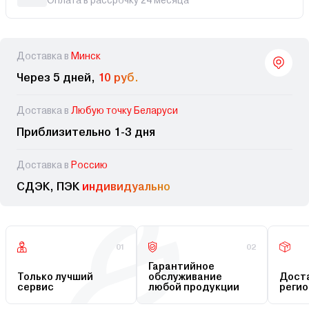
Оплата в рассрочку 24 месяца
Доставка в
Минск
Через 5 дней,
10 руб.
Доставка в
Любую точку Беларуси
Приблизительно 1-3 дня
Доставка в
Россию
СДЭК, ПЭК
индивидуально
01
02
Гарантийное
Только лучший
обслуживание
Доста
сервис
любой продукции
регио