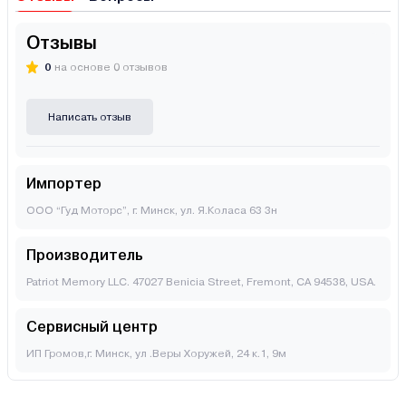
Отзывы
0
на основе 0 отзывов
Написать отзыв
Импортер
ООО “Гуд Моторс”, г. Минск, ул. Я.Коласа 63 3н
Производитель
Patriot Memory LLC. 47027 Benicia Street, Fremont, CA 94538, USA.
Сервисный центр
ИП Громов,г. Минск, ул .Веры Хоружей, 24 к.1, 9м