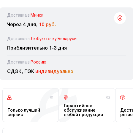
Доставка в
Минск
Через 4 дня,
10 руб.
Доставка в
Любую точку Беларуси
Приблизительно 1-3 дня
Доставка в
Россию
СДЭК, ПЭК
индивидуально
01
02
Гарантийное
Только лучший
обслуживание
Доста
сервис
любой продукции
регио