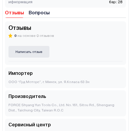
ифнормация
бар: 28
Отзывы
Вопросы
Отзывы
0
на основе 0 отзывов
Написать отзыв
Импортер
ООО “Гуд Моторс”, г. Минск, ул. Я.Коласа 63 3н
Производитель
FORCE Shyang Yun Tools Co., Ltd. No.161, Sitou Rd., Shengang
Dist., Taichung City, Taiwan R.O.C
Сервисный центр