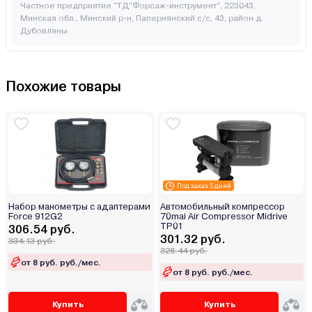
Частное предприятие "ТД"Форсаж-инструмент", 223043,
Минская обл., Минский р-н, Папернянский с/с, 43, район д.
Дубовляны
Похожие товары
Под заказ 5 дней
Набор манометры с адаптерами
Автомобильный компрессор
Force 912G2
70mai Air Compressor Midrive
TP01
306.54 руб.
301.32 руб.
334.13 руб.
328.44 руб.
от 8 руб. руб./мес.
от 8 руб. руб./мес.
Купить
Купить