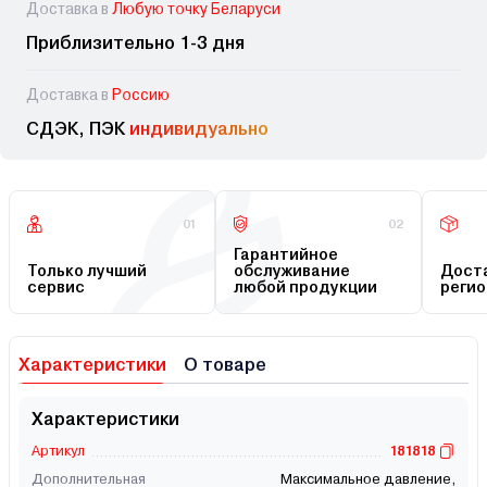
Доставка в
Любую точку Беларуси
Приблизительно 1-3 дня
Доставка в
Россию
СДЭК, ПЭК
индивидуально
01
02
Гарантийное
Только лучший
обслуживание
Доста
сервис
любой продукции
регио
Характеристики
О товаре
Характеристики
Артикул
181818
Дополнительная
Максимальное давление,