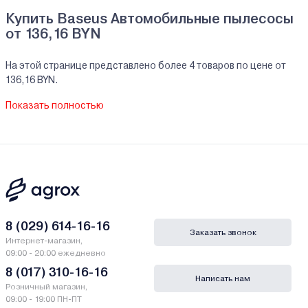
Купить Baseus Автомобильные пылесосы
от 136,16 BYN
На этой странице представлено более 4 товаров по цене от
136,16 BYN.
На все реализуемые товары производителя Baseus мы
Показать полностью
предоставляем официальную гарантию.
Автомобильные пылесосы Baseus купить в
кредит/рассрочку
В нашем интернет-магазине Вы можете приобристи товары
Baseus за наличный и безналичный расчет. А также в кредит,
рассрочку и лизинг - у нас только самые выгодные условия от
ведущих банков Беларуси.
8 (029) 614-16-16
Заказать звонок
Интернет-магазин,
Гарантии и сервис - Автомобильные пылесосы
09:00 - 20:00 ежедневно
Baseus
8 (017) 310-16-16
Написать нам
Розничный магазин,
Производитель Baseus - Тимес Инновейшн Технолоджи Цо.
09:00 - 19:00 ПН-ПТ