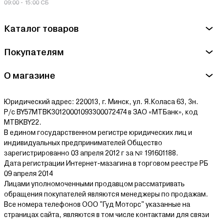
ЛТД. Китай, Шэньчжэнь, Лонгхуадаланг Дорога Хуаронг, Науки
09:00 - 15:00 СБ
Йинруи Парк Чжунхэ, Стр. 4, Этаж 3
Каталог товаров
Сервисный центр Baseus - ООО "АйТи Дистрибуция",
Беларусь, Минский р-н, Боровлянский с/с, д. 103/3-7, пом. 7-
Покупателям
50, район д. Дроздово.
Ознакомиться с условиями оплаты и доставки товара можно
О магазине
здесь.
Юридический адрес: 220013, г. Минск, ул. Я.Коласа 63, 3н.
Р/с BY57MTBK30120001093300072474 в ЗАО «МТБанк», код
MTBKBY22.
В едином государственном регистре юридических лиц и
индивидуальных предпринимателей Общество
зарегистрированно 03 апреля 2012 г за № 191601188.
Дата регистрации Интернет-мазагина в торговом реестре РБ
09 апреля 2014
Лицами уполномоченными продавцом рассматривать
обращения покупателей являются менеджеры по продажам.
Все номера телефонов ООО "Гуд Моторс" указанные на
страницах сайта, являются в том числе контактами для связи