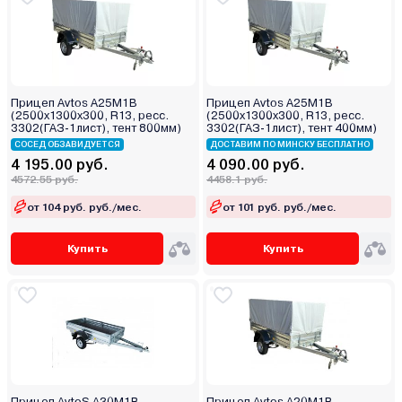
Прицеп Avtos А25М1В
Прицеп Avtos А25М1В
(2500х1300х300, R13, ресс.
(2500х1300х300, R13, ресс.
3302(ГАЗ-1лист), тент 800мм)
3302(ГАЗ-1лист), тент 400мм)
СОСЕД ОБЗАВИДУЕТСЯ
ДОСТАВИМ ПО МИНСКУ БЕСПЛАТНО
4 195.00 руб.
4 090.00 руб.
4572.55 руб.
4458.1 руб.
от 104 руб. руб./мес.
от 101 руб. руб./мес.
Купить
Купить
Прицеп AvtoS А30М1В
Прицеп Avtos A20M1B