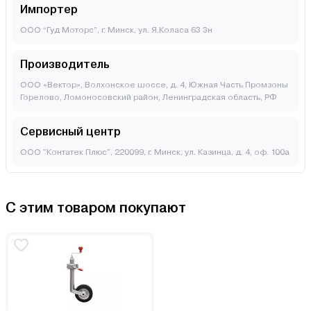
Импортер
ООО “Гуд Моторс”, г. Минск, ул. Я.Коласа 63 3н
Производитель
ООО «Вектор», Волхонское шоссе, д. 4, Южная Часть Промзоны
Горелово, Ломоносовский район, Ленинградская область, РФ
Сервисный центр
ООО "Контатек Плюс", 220099, г. Минск, ул. Казинца, д. 4, оф. 100а
С этим товаром покупают