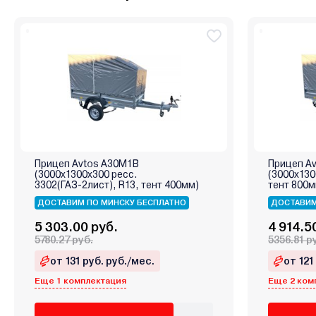
Прицеп Avtos А30М1В
Прицеп A
(3000х1300х300 ресс.
(3000х130
3302(ГАЗ-2лист), R13, тент 400мм)
тент 800м
ДОСТАВИМ ПО МИНСКУ БЕСПЛАТНО
ДОСТАВИМ
5 303.00 руб.
4 914.5
5780.27 руб.
5356.81 р
от 131 руб. руб./мес.
от 121
Еще 1 комплектация
Еще 2 ком