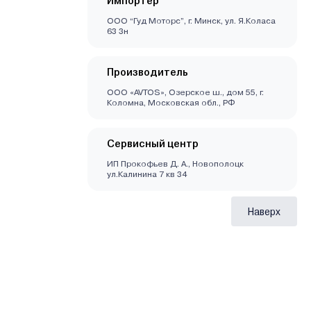
Импортер
ООО “Гуд Моторс”, г. Минск, ул. Я.Коласа
63 3н
Производитель
ООО «AVTOS», Озерское ш., дом 55, г.
Коломна, Московская обл., РФ
Сервисный центр
ИП Прокофьев Д. А., Новополоцк
ул.Калинина 7 кв 34
Наверх