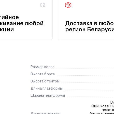
02
тийное
живание любой
Доставка в любо
кции
регион Беларус
Размер колес
Высота борта
Высота с тентом
Длина платформы
Ширина платформы
В
Оцинкованны
пола: 
Дополнительная
бакелизирова