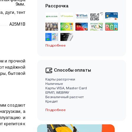
9мм.
Рассрочка
а, дуги, тент
А25М1В
Подробнее
м и прочной
уют надёжной
Способы оплаты
ары, бытовой
Карты рассрочки
Наличные
Карты VISA, Master Card
EРИП, WEBPAY
Безналичный рассчет
Кредит
0 мм создают
Подробнее
нагрузкам, а
плуатацию и
т крепится к