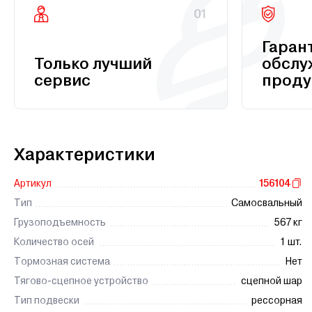
01
Гаран
Только лучший
обслу
сервис
проду
Характеристики
Артикул
156104
Тип
Самосвальный
Грузоподъемность
567 кг
Количество осей
1 шт.
Тормозная система
Нет
Тягово-сцепное устройство
сцепной шар
Тип подвески
рессорная