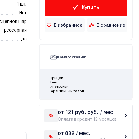
1 шт.
Купить
Нет
сцепной шар
В избранное
В сравнение
рессорная
да
Комплектация:
Прицеп
Тент
Инструкция
Гарантийный талон
от 121 руб. руб. / мес.
Оплата в кредит 12 месяцев
от 892 / мес.