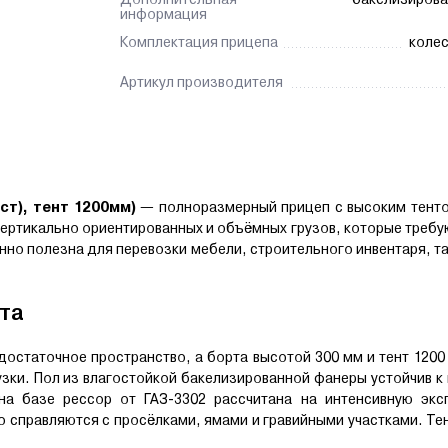
информация
Комплектация прицепа
колес
Артикул производителя
ст), тент 1200мм)
— полноразмерный прицеп с высоким тенто
вертикально ориентированных и объёмных грузов, которые треб
нно полезна для перевозки мебели, строительного инвентаря, т
та
достаточное пространство, а борта высотой 300 мм и тент 120
зки. Пол из влагостойкой бакелизированной фанеры устойчив к 
 на базе рессор от ГАЗ-3302 рассчитана на интенсивную экс
о справляются с просёлками, ямами и гравийными участками. Тен