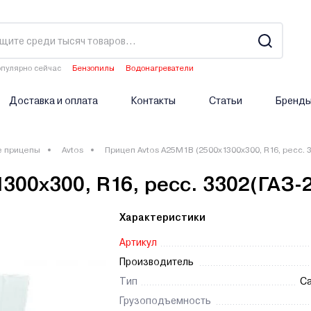
пулярно сейчас
Бензопилы
Водонагреватели
Двигатели мотоблоков
Аэраторы
Опрыскиватели аккумуляторные
Доставка и оплата
Контакты
Статьи
Бренд
е прицепы
Avtos
Прицеп Avtos А25М1В (2500х1300х300, R16, ресс. 3
300х300, R16, ресс. 3302(ГАЗ-2
Характеристики
Артикул
Производитель
Тип
С
Грузоподъемность