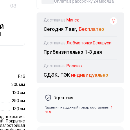
Оплата в рассрочку 24 месяца
03
Доставка в
Минск
й
Сегодня 7 авг,
Бесплатно
и
Доставка в
Любую точку Беларуси
Приблизительно 1-3 дня
Доставка в
Россию
СДЭК, ПЭК
индивидуально
R16
300 мм
120 см
Гарантия
250 см
Гарантия на данный товар составляет
1
130 см
год
ид покрытия:
й. Покрытие
влагостойкая
нная фанера