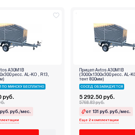
vtos А30М1В
Прицеп Avtos А30М1В
0х300 ресс. AL-KO , R13,
(3000х1300х300 ресс. AL-K
м)
тент 800мм)
 ПО МИНСКУ БЕСПЛАТНО
СОСЕД ОБЗАВИДУЕТСЯ
0 руб.
5 292.50 руб.
уб.
5768.83 руб.
 руб. руб./мес.
от 131 руб. руб./мес.
плектации
Еще 2 комплектации