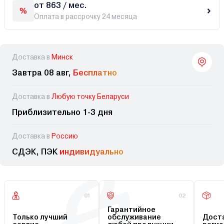
от 863 / мес.
Оплата в рассрочку 24 месяца
Доставка в
Минск
Завтра 08 авг,
Бесплатно
Доставка в
Любую точку Беларуси
Приблизительно 1-3 дня
Доставка в
Россию
СДЭК, ПЭК
индивидуально
01
02
Гарантийное
Только лучший
обслуживание
Доста