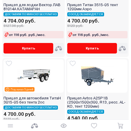
Прицеп для лодки Вектор ЛАВ
Прицеп Титан 3515-05 тент
81014А КАТАМАРАН
1200мм Аэро
ДОСТАВИМ ПО МИНСКУ БЕСПЛАТНО
СОСЕД ОБЗАВИДУЕТСЯ
4 704.00 руб.
4 700.00 руб.
5127.36 руб.
5123 руб.
от 116 руб. руб./мес.
от 116 руб. руб./мес.
Купить
Купить
Под заказ 5 дней
Прицеп для автомобиля ТитаН
Прицеп Avtos A25P1B
3015-05 без тента 2ос
(2500х1500х300, R13, ресс. AL-
KO, тент 1200мм)
ДОСТАВИМ ПО МИНСКУ БЕСПЛАТНО
СОСЕД ОБЗАВИДУЕТСЯ
4 700.00 руб.
4 540.00 руб.
5123 руб.
4948.6 руб.
от 116 руб. руб./мес.