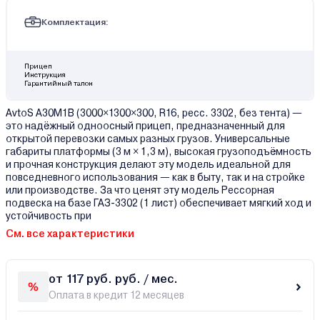
Комплектация:
Прицеп
Инструкция
Гарантийный талон
AvtoS А30М1В (3000×1300×300, R16, ресс. 3302, без тента) —
это надёжный одноосный прицеп, предназначенный для
открытой перевозки самых разных грузов. Универсальные
габариты платформы (3 м × 1,3 м), высокая грузоподъёмность
и прочная конструкция делают эту модель идеальной для
повседневного использования — как в быту, так и на стройке
или производстве. За что ценят эту модель Рессорная
подвеска на базе ГАЗ-3302 (1 лист) обеспечивает мягкий ход и
устойчивость при
См. все характеристики
от 117 руб. руб. / мес.
Оплата в кредит 12 месяцев