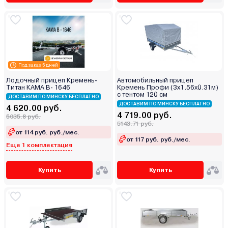
Под заказ 5 дней
Лодочный прицеп Кремень-
Автомобильный прицеп
Титан КАМА В- 1646
Кремень Профи (3х1.56х0.31м)
с тентом 120 см
ДОСТАВИМ ПО МИНСКУ БЕСПЛАТНО
ДОСТАВИМ ПО МИНСКУ БЕСПЛАТНО
4 620.00 руб.
4 719.00 руб.
5035.8 руб.
5143.71 руб.
от 114 руб. руб./мес.
от 117 руб. руб./мес.
Еще 1 комплектация
Купить
Купить