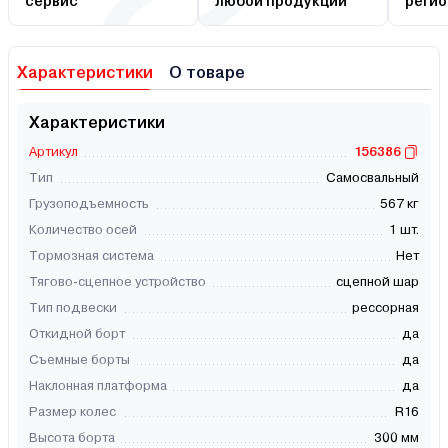
сервис
любой продукции
регио
Характеристики
О товаре
Характеристики
Артикул
156386
Тип
Самосвальный
Грузоподъемность
567 кг
Количество осей
1 шт.
Тормозная система
Нет
Тягово-сцепное устройство
сцепной шар
Тип подвески
рессорная
Откидной борт
да
Съемные борты
да
Наклонная платформа
да
Размер колес
R16
Высота борта
300 мм