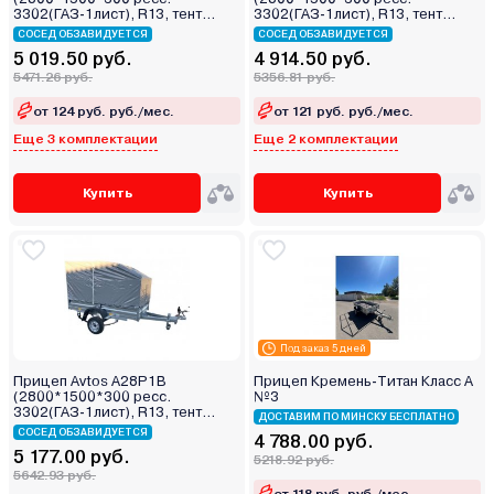
3302(ГАЗ-1лист), R13, тент
3302(ГАЗ-1лист), R13, тент
800мм)
400мм)
СОСЕД ОБЗАВИДУЕТСЯ
СОСЕД ОБЗАВИДУЕТСЯ
5 019.50 руб.
4 914.50 руб.
5471.26 руб.
5356.81 руб.
от 124 руб. руб./мес.
от 121 руб. руб./мес.
Еще 3 комплектации
Еще 2 комплектации
Купить
Купить
Под заказ 5 дней
Прицеп Avtos A28P1B
Прицеп Кремень-Титан Класс А
(2800*1500*300 ресс.
№3
3302(ГАЗ-1лист), R13, тент
ДОСТАВИМ ПО МИНСКУ БЕСПЛАТНО
1200мм)
СОСЕД ОБЗАВИДУЕТСЯ
4 788.00 руб.
5 177.00 руб.
5218.92 руб.
5642.93 руб.
от 118 руб. руб./мес.