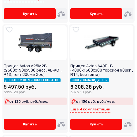
Купить
Купить
Прицеп Avtos А25М2В
Прицеп Avtos A40P1B
(2500х1300х300 ресс. AL-KO ,
(4000х1500х300 торсион 900кг ,
R13, тент 800мм 2ос)
R14, без тента)
ДОСТАВИМ ПО МИНСКУ БЕСПЛАТНО
СОСЕД ОБЗАВИДУЕТСЯ
5 497.50 руб.
6 308.38 руб.
5992.28 руб.
6876.13 руб.
от 136 руб. руб./мес.
от 156 руб. руб./мес.
Еще 4 комплектации
Купить
Купить