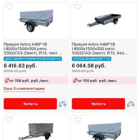
Прицеп Avtos A40P1B
Прицеп Avtos A40P1B
(4000х1500х300 ресс.
(4000х1500х300 ресс.
3302(ГАЗ-2лист), R13, тент
3302(ГАЗ-2лист), R13, без
400мм)
тента)
ДОСТАВИМ ПО МИНСКУ БЕСПЛАТНО
СОСЕД ОБЗАВИДУЕТСЯ
6 416.63 руб.
6 064.58 руб.
6994.13 руб.
6610.39 руб.
от 158 руб. руб./мес.
от 150 руб. руб./мес.
Еще 3 комплектации
Купить
Купить