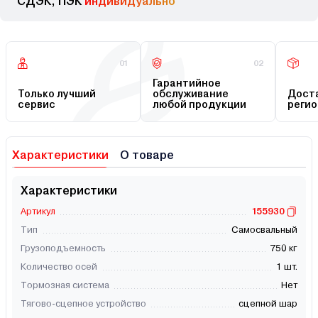
СДЭК, ПЭК
индивидуально
01
02
Гарантийное
Только лучший
обслуживание
Доста
сервис
любой продукции
регио
Характеристики
О товаре
Характеристики
Артикул
155930
Тип
Самосвальный
Грузоподъемность
750 кг
Количество осей
1 шт.
Тормозная система
Нет
Тягово-сцепное устройство
сцепной шар