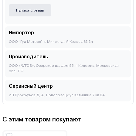
Написать отзыв
Импортер
ООО “Гуд Моторс”, г. Минск, ул. Я.Коласа 63 3н
Производитель
ООО «AVTOS», Озерское ш., дом 55, г. Коломна, Московская
обл., РФ
Сервисный центр
ИП Прокофьев Д. А., Новополоцк ул.Калинина 7 кв 34
С этим товаром покупают