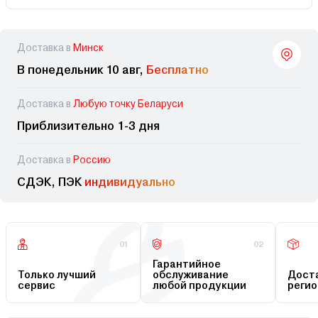
Доставка в
Минск
В понедельник 10 авг,
Бесплатно
Доставка в
Любую точку Беларуси
Приблизительно 1-3 дня
Доставка в
Россию
СДЭК, ПЭК
индивидуально
01
02
Гарантийное
Только лучший
обслуживание
Доста
сервис
любой продукции
регио