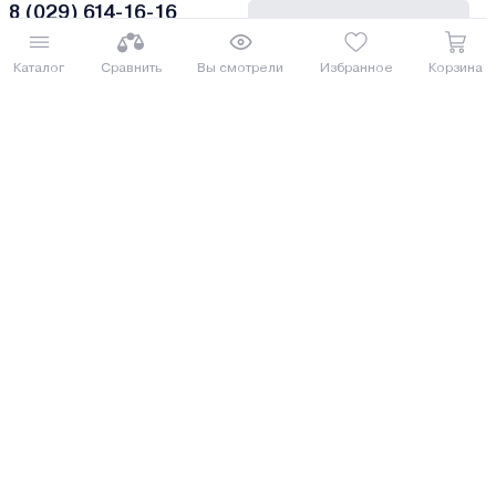
8 (029) 614-16-16
Заказать звонок
Интернет-магазин,
09:00 - 20:00 ежедневно
Каталог
Сравнить
Вы смотрели
Избранное
Корзина
8 (017) 310-16-16
Написать нам
Розничный магазин,
09:00 - 19:00 ПН-ПТ
09:00 - 15:00 СБ
Каталог товаров
Покупателям
О магазине
Юридический адрес: 220013, г. Минск, ул. Я.Коласа 63, 3н.
Р/с BY57MTBK30120001093300072474 в ЗАО «МТБанк», код
MTBKBY22.
В едином государственном регистре юридических лиц и
индивидуальных предпринимателей Общество
зарегистрированно 03 апреля 2012 г за № 191601188.