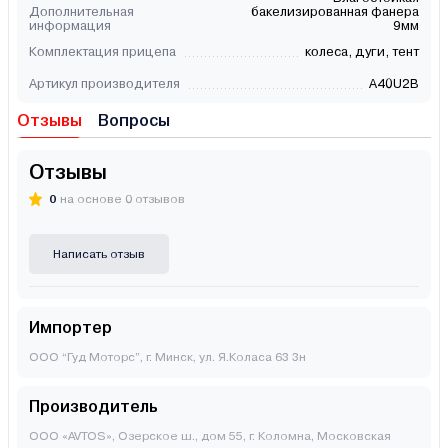
Дополнительная
бакелизированная фанера
информация
9мм
Комплектация прицепа
колеса, дуги, тент
Артикул производителя
A40U2B
Отзывы
Вопросы
Отзывы
0
на основе 0 отзывов
Написать отзыв
Импортер
ООО “Гуд Моторс”, г. Минск, ул. Я.Коласа 63 3н
Производитель
ООО «AVTOS», Озерское ш., дом 55, г. Коломна, Московская