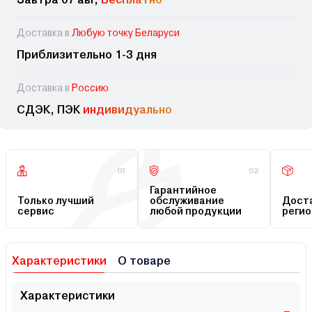
Доставка в
Любую точку Беларуси
Приблизительно 1-3 дня
Доставка в
Россию
СДЭК, ПЭК
индивидуально
01
02
Гарантийное
Только лучший
обслуживание
Доста
сервис
любой продукции
регио
Характеристики
О товаре
Характеристики