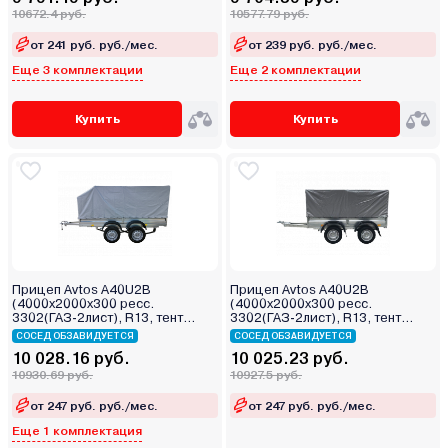
10672.4 руб.
10577.79 руб.
от 241 руб. руб./мес.
от 239 руб. руб./мес.
Еще 3 комплектации
Еще 2 комплектации
Купить
Купить
Прицеп Avtos A40U2B
Прицеп Avtos A40U2B
(4000х2000х300 ресс.
(4000х2000х300 ресс.
3302(ГАЗ-2лист), R13, тент
3302(ГАЗ-2лист), R13, тент
1200мм Аэро 2ос)
1200мм 2ос)
СОСЕД ОБЗАВИДУЕТСЯ
СОСЕД ОБЗАВИДУЕТСЯ
10 028.16 руб.
10 025.23 руб.
10930.69 руб.
10927.5 руб.
от 247 руб. руб./мес.
от 247 руб. руб./мес.
Еще 1 комплектация