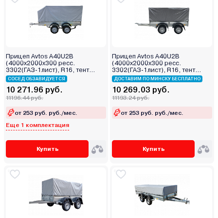
Прицеп Avtos A40U2B
Прицеп Avtos A40U2B
(4000х2000х300 ресс.
(4000х2000х300 ресс.
3302(ГАЗ-1лист), R16, тент
3302(ГАЗ-1лист), R16, тент
1200мм Аэро 2ос)
1200мм 2ос)
СОСЕД ОБЗАВИДУЕТСЯ
ДОСТАВИМ ПО МИНСКУ БЕСПЛАТНО
10 271.96 руб.
10 269.03 руб.
11196.44 руб.
11193.24 руб.
от 253 руб. руб./мес.
от 253 руб. руб./мес.
Еще 1 комплектация
Купить
Купить